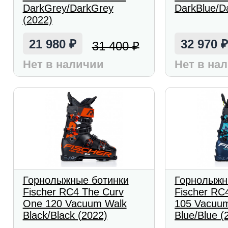
DarkGrey/DarkGrey
DarkBlue/D
(2022)
21 980
32 970
31 400
₽
₽
Нет в наличии
Нет в на
Горнолыжные ботинки
Горнолыжн
Fischer RC4 The Curv
Fischer RC
One 120 Vacuum Walk
105 Vacuu
Black/Black (2022)
Blue/Blue (