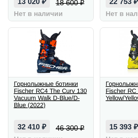
13 020
22 753
18 600
₽
₽
Нет в наличии
Нет в на
Горнолыжные ботинки
Горнолыжн
Fischer RC4 The Curv 130
Fischer R
Vacuum Walk D-Blue/D-
Yellow/Yell
Blue (2022)
32 410
15 393
46 300
₽
₽