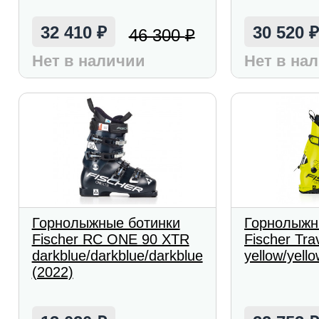
32 410
30 520
46 300
₽
₽
Нет в наличии
Нет в на
Горнолыжные ботинки
Горнолыжн
Fischer RC ONE 90 XTR
Fischer Tra
darkblue/darkblue/darkblue
yellow/yell
(2022)