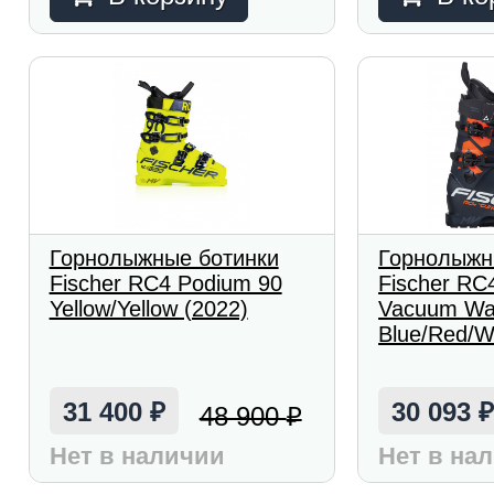
Горнолыжные ботинки
Горнолыжн
Fischer RC4 Podium 90
Fischer RC
Yellow/Yellow (2022)
Vacuum Wa
Blue/Red/W
31 400
30 093
48 900
₽
₽
Нет в наличии
Нет в на