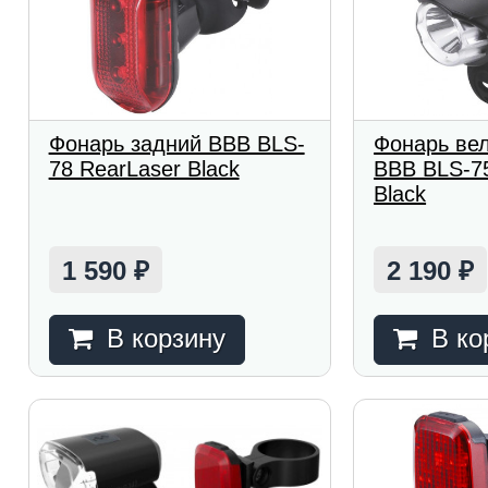
Фонарь задний BBB BLS-
Фонарь ве
78 RearLaser Black
BBB BLS-7
Black
1 590
2 190
₽
₽
В корзину
В ко