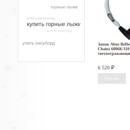
Замок Abus Reflec
Chain) 6806K/110
светоотражающ
6 520
₽