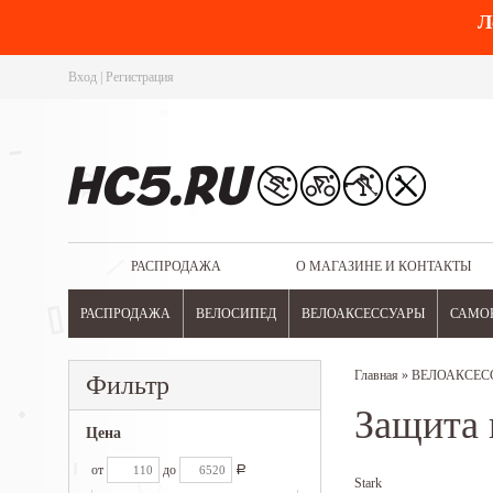
Л
Вход
|
Регистрация
РАСПРОДАЖА
О МАГАЗИНЕ И КОНТАКТЫ
РАСПРОДАЖА
ВЕЛОСИПЕД
ВЕЛОАКСЕССУАРЫ
САМО
Главная
»
ВЕЛОАКСЕС
Фильтр
Защита 
Цена
от
до
Р
Stark