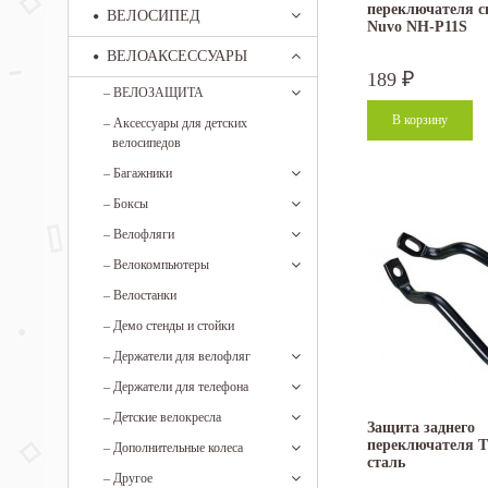
переключателя с
ВЕЛОСИПЕД
Nuvo NH-P11S
ВЕЛОАКСЕССУАРЫ
189
₽
–
ВЕЛОЗАЩИТА
–
Аксессуары для детских
велосипедов
–
Багажники
–
Боксы
–
Велофляги
–
Велокомпьютеры
–
Велостанки
–
Демо стенды и стойки
–
Держатели для велофляг
–
Держатели для телефона
–
Детские велокресла
Защита заднего
переключателя 
–
Дополнительные колеса
сталь
–
Другое