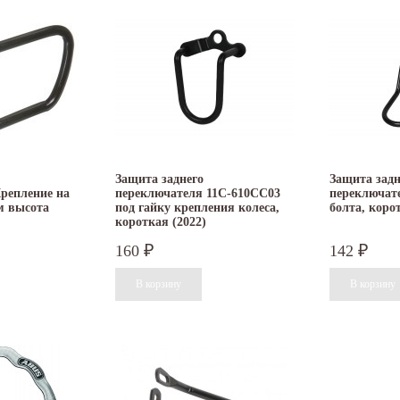
Защита заднего
Защита задн
репление на
переключателя 11C-610СС03
переключате
м высота
под гайку крепления колеса,
болта, коро
короткая (2022)
160
142
₽
₽