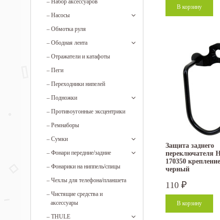
–
Набор аксессуаров
–
Насосы
–
Обмотка руля
–
Ободная лента
–
Отражатели и катафоты
–
Пеги
–
Переходники нипелей
–
Подножки
–
Противоугонные эксцентрики
–
Ремнаборы
–
Сумки
Защита заднего
–
Фонари передние/задние
переключателя Ho
170350 крепление 
–
Фонарики на ниппель/спицы
черный
–
Чехлы для телефона/планшета
110
₽
–
Чистящие средства и
аксессуары
–
THULE