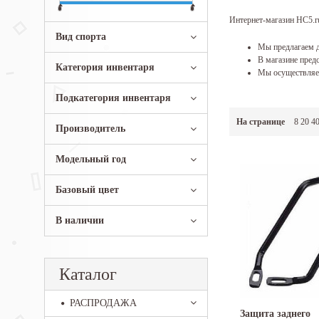
Интернет-магазин HC5.ru
Вид спорта
Мы предлагаем д
В магазине предс
Категория инвентаря
Мы осуществляем
Подкатегория инвентаря
На странице
8
20
4
Производитель
Модельный год
Базовый цвет
В наличии
Каталог
РАСПРОДАЖА
Защита заднего