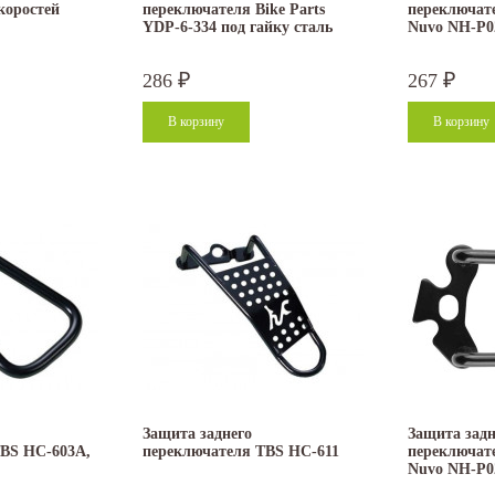
коростей
переключателя Bike Parts
переключате
YDP-6-334 под гайку сталь
Nuvo NH-P
286
267
₽
₽
Защита заднего
Защита задн
TBS HC-603A,
переключателя TBS HC-611
переключате
Nuvo NH-P0