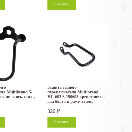
его
Защита заднего
ля Multibrand 5-
переключателя Multibrand
ение за ось, сталь,
HC-603 6-150603 крепление на
два болта к раме, сталь,
черный
320
₽