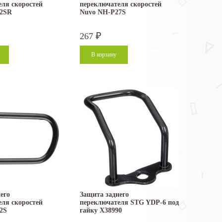
ля скоростей
переключателя скоростей
02SR
Nuvo NH-P27S
267
₽
его
Защита заднего
ля скоростей
переключателя STG YDP-6 под
2S
гайку Х38990