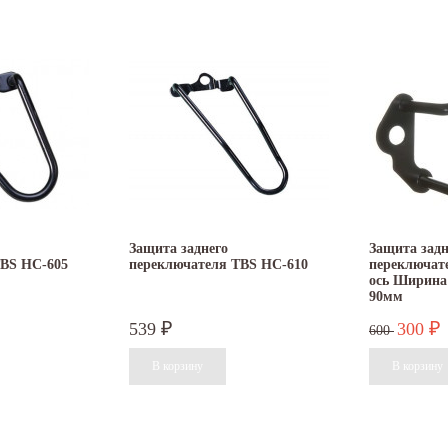
Защита заднего
Защита задн
TBS HC-605
переключателя TBS HC-610
переключат
ось Ширина
90мм
539
300
₽
₽
600