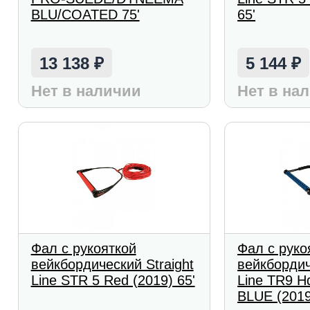
BLU/COATED 75'
65'
13 138
5 144
₽
₽
Нет в наличии
Нет в на
Фал с рукояткой
Фал с руко
вейкбордический Straight
вейкбордич
Line STR 5 Red (2019) 65'
Line TR9 Hd
BLUE (2019