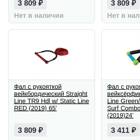
3 809
3 809
₽
₽
Нет в наличии
Нет в на
Фал с рукояткой
Фал с руко
вейкбордический Straight
вейксёрфин
Line TR9 Hdl w/ Static Line
Line Green
RED (2019) 65'
Surf Combo
(2019)24'
3 809
3 411
₽
₽