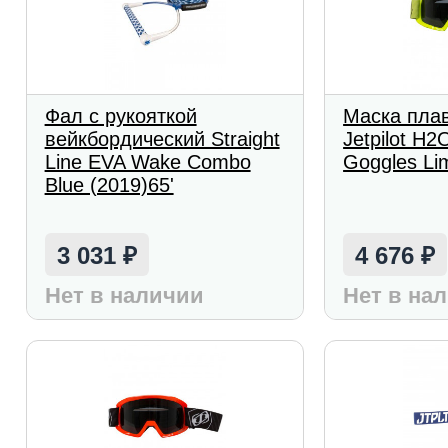
Фал с рукояткой
Маска пла
вейкбордический Straight
Jetpilot H2
Line EVA Wake Combo
Goggles Li
Blue (2019)65'
3 031
4 676
₽
₽
Нет в наличии
Нет в на