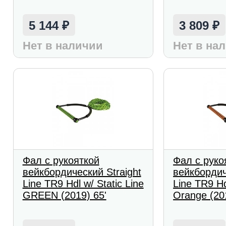
5 144
3 809
₽
₽
Нет в наличии
Нет в на
Фал с рукояткой
Фал с руко
вейкбордический Straight
вейкбордич
Line TR9 Hdl w/ Static Line
Line TR9 Hd
GREEN (2019) 65'
Orange (20