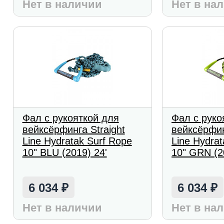
Нет в наличии
Нет в на
Фал с рукояткой для
Фал с руко
вейксёрфинга Straight
вейксёрфин
Line Hydratak Surf Rope
Line Hydrat
10" BLU (2019) 24'
10" GRN (2
6 034
6 034
₽
₽
Нет в наличии
Нет в на