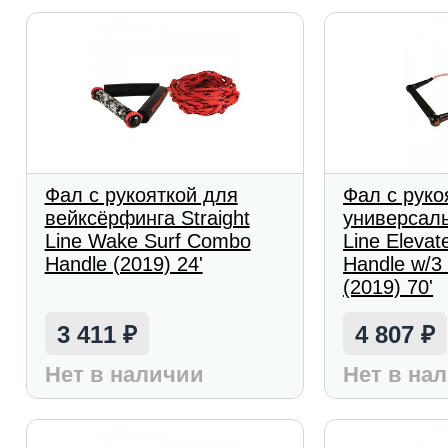
Фал с рукояткой для
Фал с руко
вейксёрфинга Straight
универсаль
Line Wake Surf Combo
Line Eleva
Handle (2019) 24'
Handle w/3
(2019) 70'
3 411
4 807
₽
₽
Нет в наличии
Нет в на