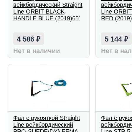
вейкбордический Straight
вейкбордич
Line ORBIT BLACK
Line ORBI
HANDLE BLUE (2019)65'
RED (2019)
4 586
5 144
₽
₽
Нет в наличии
Нет в на
Фал с рукояткой Straight
Фал с руко
Line вейкбордический
вейкбордич
PRO-SUEDE/DYNEEMA
Line STR 5