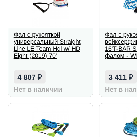
Фал с рукояткой
Фал с руко
универсальный Straight
вейксерфин
Line LE Team Hdl w/ HD
16'T-BAR S
Eight (2019) 70'
фалом - W
4 807
3 411
₽
₽
Нет в наличии
Нет в на