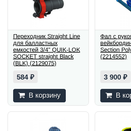
Переходник Straight Line
Фал с руко
для балластных
вейкбордин
емкостей 3/4" QUIK-LOK
Section Pol
SOCKET straight Black
(2214552)
(BLK) (2129075)
584
3 900
₽
₽
В корзину
В ко