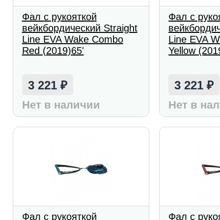
Фал с рукояткой
Фал с руко
вейкбордический Straight
вейкбордич
Line EVA Wake Combo
Line EVA 
Red (2019)65'
Yellow (201
3 221
3 221
₽
₽
Нет в наличии
Нет в на
Фал с рукояткой
Фал с руко