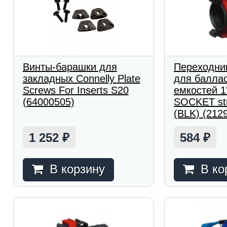
Винты-барашки для
Переходник
закладных Connelly Plate
для балла
Screws For Inserts S20
емкостей 
(64000505)
SOCKET str
(BLK) (212
1 252
584
₽
₽
В корзину
В ко