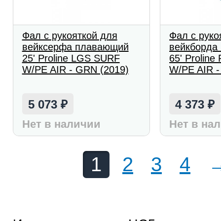
Фал с рукояткой для
Фал с руко
вейксерфа плавающий
вейкборда
25' Proline LGS SURF
65' Prolin
W/PE AIR - GRN (2019)
W/PE AIR -
5 073
4 373
₽
₽
Нет в наличии
Нет в на
1
2
3
4