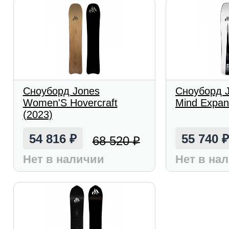
Сноуборд Jones
Сноуборд J
Women'S Hovercraft
Mind Expan
(2023)
54 816
55 740
68 520
₽
₽
Нет в наличии
Нет в на