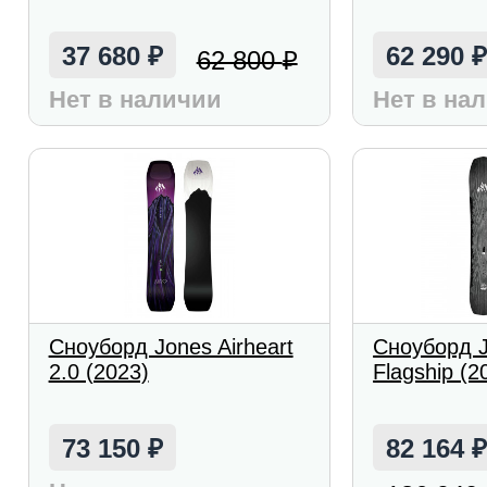
37 680
62 290
62 800
₽
₽
Нет в наличии
Нет в на
Сноуборд Jones Airheart
Сноуборд J
2.0 (2023)
Flagship (2
73 150
82 164
₽