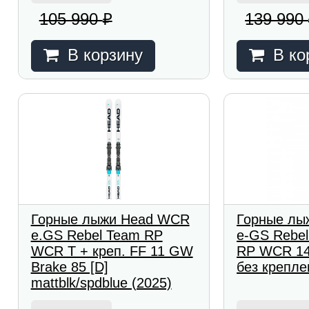
105 990
139 990
₽
В корзину
В ко
Горные лыжи Head WCR
Горные лы
e.GS Rebel Team RP
e-GS Rebel
WCR T + креп. FF 11 GW
RP WCR 14 
Brake 85 [D]
без крепле
mattblk/spdblue (2025)