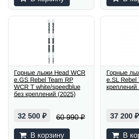
Горные лыжи Head WCR
Горные лы
e.GS Rebel Team RP
e.SL Rebel
WCR T white/speedblue
креплений 
без креплений (2025)
32 500
37 200
60 990
₽
₽
В корзину
В ко