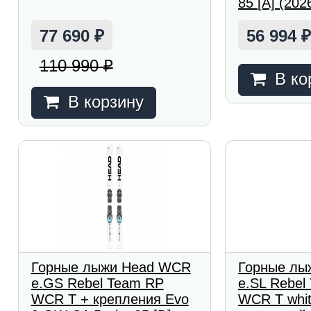
85 [A] (202
77 690
56 994
₽
110 990
₽
В ко
В корзину
Горные лыжи Head WCR
Горные лы
e.GS Rebel Team RP
e.SL Rebe
WCR T + крепления Evo
WCR T whit