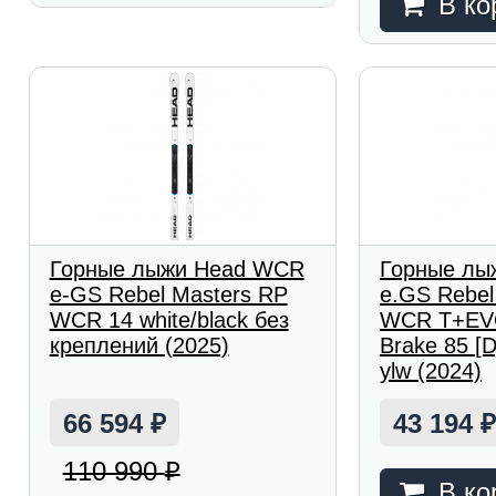
В ко
Горные лыжи Head WCR
Горные лы
e-GS Rebel Masters RP
e.GS Rebe
WCR 14 white/black без
WCR T+EV
креплений (2025)
Brake 85 [D]
ylw (2024)
66 594
43 194
₽
110 990
₽
В ко