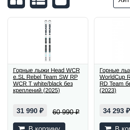
Горные лыжи Head WCR
Горные лы
e.SL Rebel Team SW RP
WorldCup R
WCR T white/black без
RD Team б
креплений (2025)
(2023)
31 990
34 293
60 990
₽
₽
В корзину
В ко