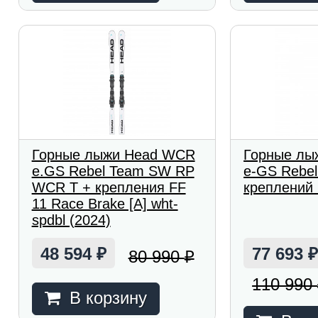
Горные лыжи Head WCR
Горные лы
e.GS Rebel Team SW RP
e-GS Rebel
WCR T + крепления FF
креплений 
11 Race Brake [A] wht-
spdbl (2024)
48 594
77 693
80 990
₽
₽
110 990
В корзину