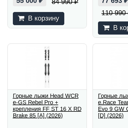
55 000
77 693
84 990
₽
₽
110 990
В корзину
В ко
Горные лыжи Head WCR
Горные лы
e-GS Rebel Pro +
e.Race Tea
крепления FF ST 16 X RD
Evo 9 GW 
Brake 85 [A] (2026)
[D] (2026)