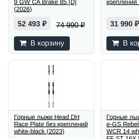
9 GW CA Brake 85 [D]
креплений 
(2026)
52 493
31 990
74 990
₽
₽
В корзину
В ко
Горные лыжи Head DH
Горные лы
Race Plate без креплений
e-GS Rebel
white-black (2023)
WCR 14 wht
FF ST 16X 