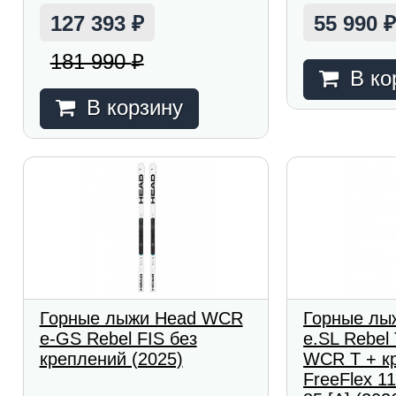
127 393
55 990
₽
181 990
₽
В ко
В корзину
Горные лыжи Head WCR
Горные лы
e-GS Rebel FIS без
e.SL Rebe
креплений (2025)
WCR T + к
FreeFlex 1