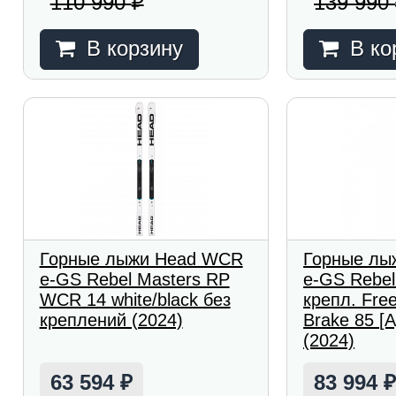
110 990
139 990
₽
В корзину
В ко
Горные лыжи Head WCR
Горные лы
e-GS Rebel Masters RP
e-GS Rebel
WCR 14 white/black без
крепл. Free
креплений (2024)
Brake 85 [A
(2024)
63 594
83 994
₽