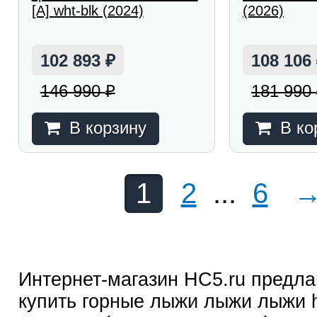
[A] wht-blk (2024)
(2026)
102 893
108 106
₽
146 990
181 990
₽
В корзину
В ко
1
2
...
6
Интернет-магазин HC5.ru предла
купить горные лыжи лыжи лыжи 