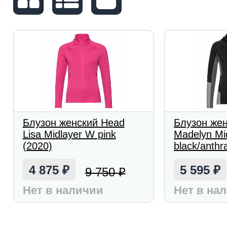
Блузон женский Head
Блузон же
Lisa Midlayer W pink
Madelyn Mi
(2020)
black/anthr
4 875
5 595
9 750
₽
₽
₽
Нет в наличии
Нет в на