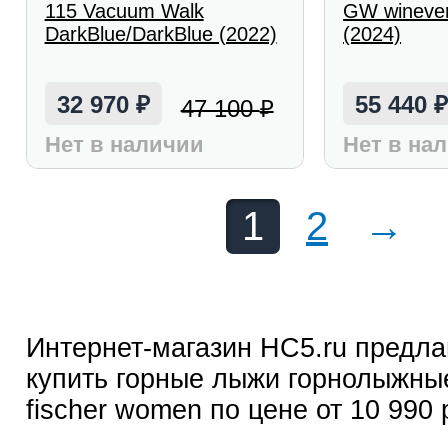
115 Vacuum Walk
GW winever
DarkBlue/DarkBlue (2022)
(2024)
32 970
55 440
47 100
₽
₽
Нет в наличии
Нет в на
1
2
→
Интернет-магазин HC5.ru предла
купить горные лыжи горнолыжны
fischer women по цене от 10 990 