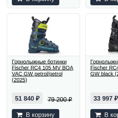
Горнолыжные ботинки
Горнолыжн
Fischer RC4 105 MV BOA
Fischer RC
VAC GW petrol/petrol
GW black (
(2025)
51 840
33 997
79 200
₽
₽
В корзину
В ко