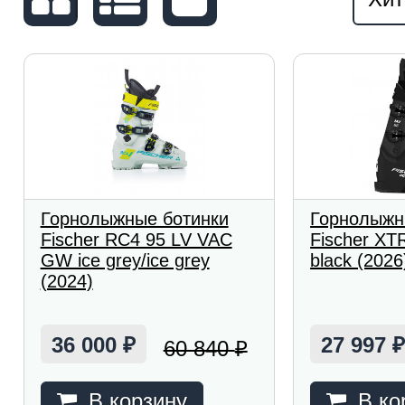
Горнолыжные ботинки
Горнолыжн
Fischer RC4 95 LV VAC
Fischer XT
GW ice grey/ice grey
black (2026
(2024)
36 000
27 997
60 840
₽
₽
В корзину
В ко