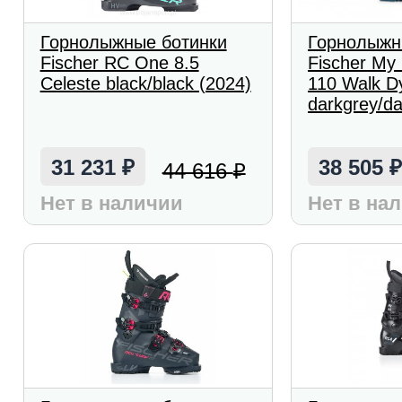
Горнолыжные ботинки
Горнолыжн
Fischer RC One 8.5
Fischer My
Celeste black/black (2024)
110 Walk D
darkgrey/da
31 231
38 505
44 616
₽
₽
Нет в наличии
Нет в на