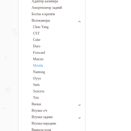
Адаптер калипера
Амортизатор задний
Болты и крепёж
Велокамеры
Chao Yang
CST
Cube
Duro
Forward
Maxxis
Merida
Nantong
Oyyo
Stels
Syncros
Trix
Вилки
Втулки з/ч
Втулки задние
Втулки передние
Выносы руля