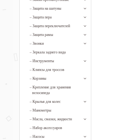
–
Защита на шатуны
–
Защита пера
–
Защита переключателей
–
Защита рамы
–
Звонки
–
Зеркала заднего вида
–
Инструменты
–
Клипсы для троссов
–
Корзины
–
Крепление для хранения
велосипеда
–
Крылья для колес
–
Манометры
–
Масла, смазки, жидкости
–
Набор аксессуаров
–
Насосы