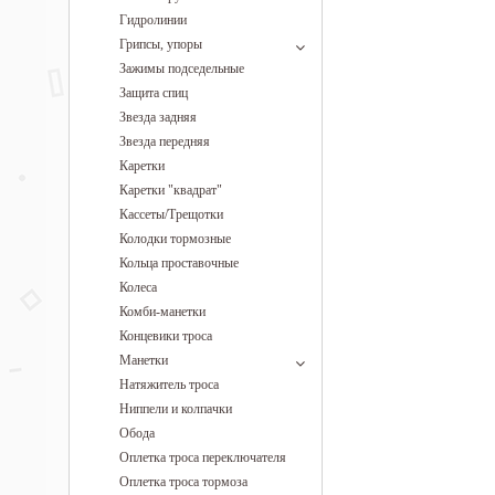
Гидролинии
Грипсы, упоры
Зажимы подседельные
Защита спиц
Звезда задняя
Звезда передняя
Каретки
Каретки "квадрат"
Кассеты/Трещотки
Колодки тормозные
Кольца проставочные
Колеса
Комби-манетки
Концевики троса
Манетки
Натяжитель троса
Ниппели и колпачки
Обода
Оплетка троса переключателя
Оплетка троса тормоза