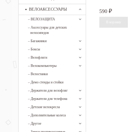
ВЕЛОАКСЕССУАРЫ
590
₽
–
ВЕЛОЗАЩИТА
–
Аксессуары для детских
велосипедов
–
Багажники
–
Боксы
–
Велофляги
–
Велокомпьютеры
–
Велостанки
–
Демо стенды и стойки
–
Держатели для велофляг
–
Держатели для телефона
–
Детские велокресла
–
Дополнительные колеса
–
Другое
–
Замки противоугонные