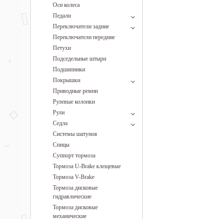
Оси колеса
Педали
Переключатели задние
Переключатели передние
Петухи
Подседельные штыри
Подшипники
Покрышки
Приводные ремни
Рулевые колонки
Рули
Седла
Системы шатунов
Спицы
Суппорт тормоза
Тормоза U-Brake клещевые
Тормоза V-Brake
Тормоза дисковые
гидравлические
Тормоза дисковые
механические