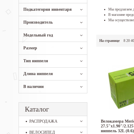
Подкатегория инвентаря
Мы предлагаем д
В магазине предс
Мы осуществляем
Производитель
Модельный год
На странице
8
20
4
Размер
Тип ниппеля
Длина ниппеля
В наличии
Каталог
РАСПРОДАЖА
Велокамера Merid
27.5"x1.90"/2.125
ниппель 32L (0.6)
ВЕЛОСИПЕД