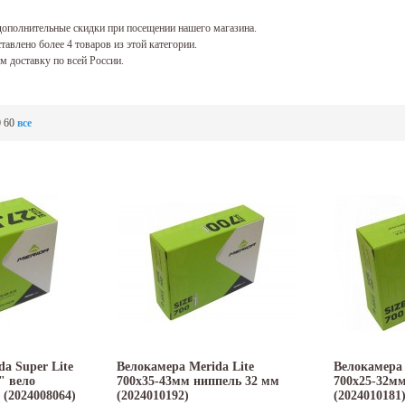
ополнительные скидки при посещении нашего магазина.
тавлено более 4 товаров из этой категории.
 доставку по всей России.
0
60
все
a Super Lite
Велокамера Merida Lite
Велокамера 
" вело
700x35-43мм ниппель 32 мм
700x25-32м
 (2024008064)
(2024010192)
(2024010181