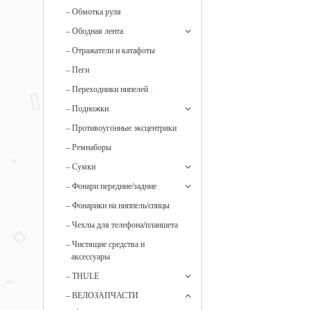
–
Обмотка руля
–
Ободная лента
–
Отражатели и катафоты
–
Пеги
–
Переходники нипелей
–
Подножки
–
Противоугонные эксцентрики
–
Ремнаборы
–
Сумки
–
Фонари передние/задние
–
Фонарики на ниппель/спицы
–
Чехлы для телефона/планшета
–
Чистящие средства и
аксессуары
–
THULE
–
ВЕЛОЗАПЧАСТИ