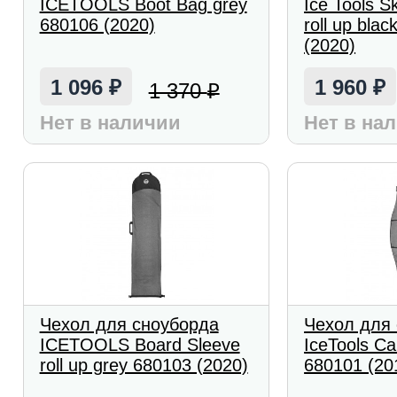
ICETOOLS Boot Bag grey
Ice Tools S
680106 (2020)
roll up bla
(2020)
1 096
1 960
1 370
₽
₽
₽
Нет в наличии
Нет в на
Чехол для сноуборда
Чехол для
ICETOOLS Board Sleeve
IceTools Ca
roll up grey 680103 (2020)
680101 (20