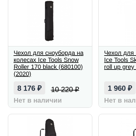
Чехол для сноуборда на
Чехол для
колесах Ice Tools Snow
Ice Tools S
Roller 170 black (680100)
roll up gre
(2020)
8 176
1 960
10 220
₽
₽
₽
Нет в наличии
Нет в на