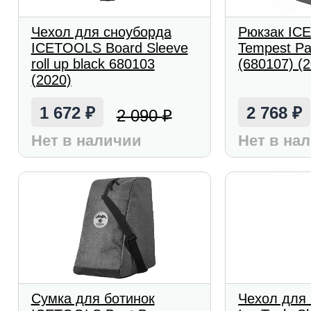
Чехол для сноуборда
Рюкзак IC
ICETOOLS Board Sleeve
Tempest Pa
roll up black 680103
(680107) (
(2020)
1 672
2 768
2 090
₽
₽
₽
Нет в наличии
Нет в на
Сумка для ботинок
Чехол для