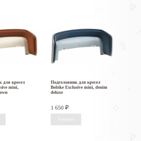
 для кресел
Подголовник для кресел
sive mini,
Bobike Exclusive mini, denim
rown
deluxe
1 650
₽