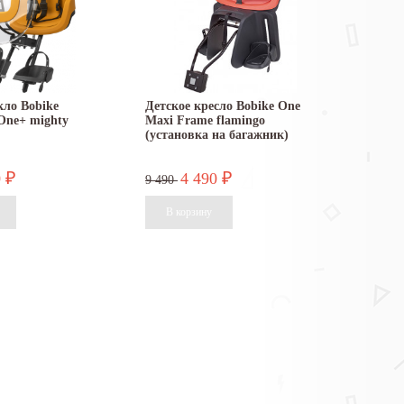
кло Bobike
Детское кресло Bobike One
One+ mighty
Maxi Frame flamingo
(установка на багажник)
0
4 490
₽
₽
9 490