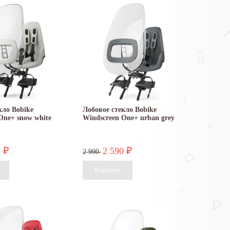
кло Bobike
Лобовое стекло Bobike
One+ snow white
Windscreen One+ urban grey
0
2 590
₽
₽
2 990