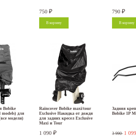
750
790
₽
₽
я Bobike
Raincover Bobike maxi/tour
Задняя кре
l models) для
Exclusive Накидка от дождя
Bobike 1P M
(все модели)
для задних кресел Exclusive
Maxi и Tour
1 090
1 09
₽
3 990