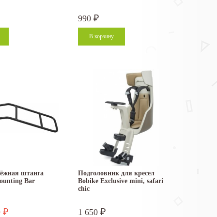
990
₽
пёжная штанга
Подголовник для кресел
ounting Bar
Bobike Exclusive mini, safari
chic
9
1 650
₽
₽