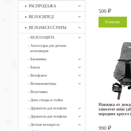
РАСПРОДАЖА
500
₽
ВЕЛОСИПЕД
ВЕЛОАКСЕССУАРЫ
–
ВЕЛОЗАЩИТА
–
Аксессуары для детских
велосипедов
–
Багажники
–
Боксы
–
Велофляги
–
Велокомпьютеры
–
Велостанки
–
Демо стенды и стойки
Накидка от дожд
–
Держатели для велофляг
raincover mini (al
передних кресел 
–
Держатели для телефона
–
Детские велокресла
990
₽