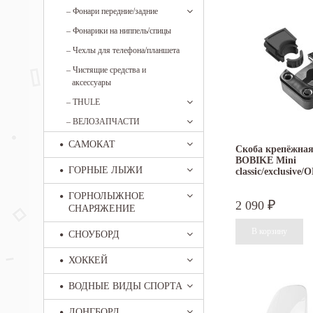
–
Фонари передние/задние
–
Фонарики на ниппель/спицы
–
Чехлы для телефона/планшета
–
Чистящие средства и
аксессуары
–
THULE
–
ВЕЛОЗАПЧАСТИ
САМОКАТ
Скоба крепёжная
BOBIKE Mini
ГОРНЫЕ ЛЫЖИ
classic/exclusive/
ГОРНОЛЫЖНОЕ
2 090
₽
СНАРЯЖЕНИЕ
СНОУБОРД
ХОККЕЙ
ВОДНЫЕ ВИДЫ СПОРТА
ЛОНГБОРД