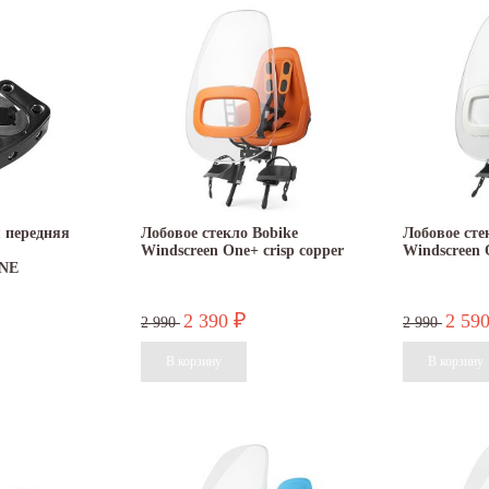
 передняя
Лобовое стекло Bobike
Лобовое сте
Windscreen One+ crisp copper
Windscreen 
ONE
2 390
2 59
₽
2 990
2 990