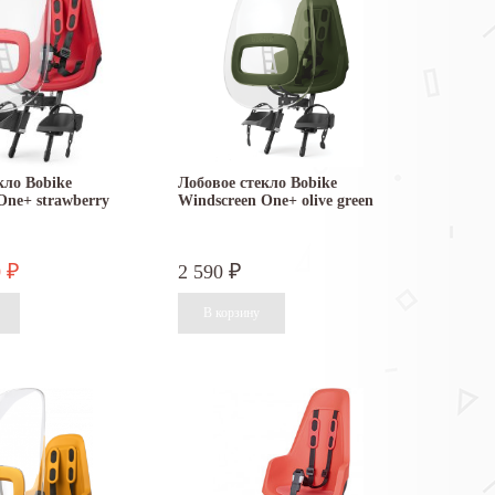
кло Bobike
Лобовое стекло Bobike
One+ strawberry
Windscreen One+ olive green
0
2 590
₽
₽