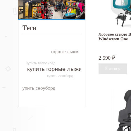
Теги
Лобовое стекло B
Windscreen One+
2 590
₽