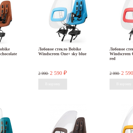
obike
Лобовое стекло Bobike
Лобовое сте
chocolate
Windscreen One+ sky blue
Windscreen 
red
2 590
2 59
₽
2 990
2 990