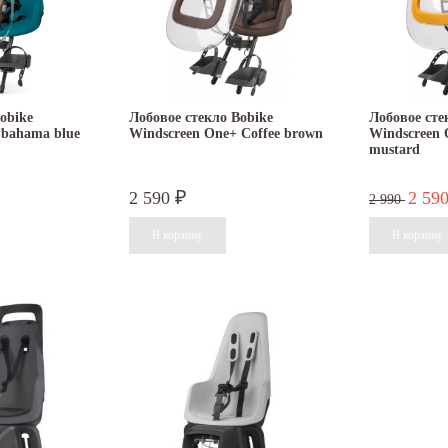
obike
Лобовое стекло Bobike
Лобовое сте
 bahama blue
Windscreen One+ Coffee brown
Windscreen 
mustard
2 590
2 59
₽
2 990