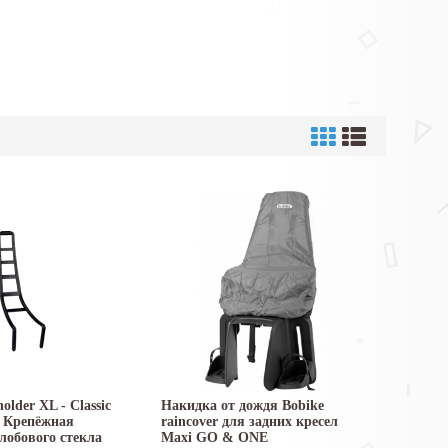
older XL - Classic
Накидка от дождя Bobike
 Крепёжная
raincover для задних кресел
лобового стекла
Maxi GO & ONE