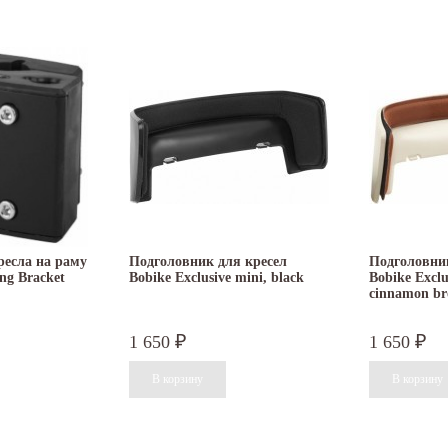
ресла на раму
Подголовник для кресел
Подголовник
ng Bracket
Bobike Exclusive mini, black
Bobike Exclu
cinnamon b
1 650
1 650
₽
₽