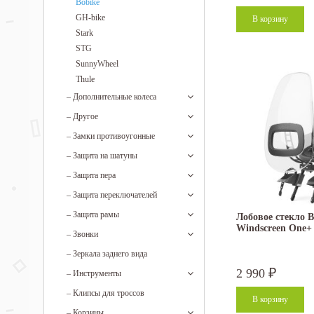
Bobike
GH-bike
Stark
STG
SunnyWheel
Thule
–
Дополнительные колеса
–
Другое
–
Замки противоугонные
–
Защита на шатуны
–
Защита пера
–
Защита переключателей
–
Защита рамы
Лобовое стекло B
Windscreen One+ 
–
Звонки
–
Зеркала заднего вида
2 990
₽
–
Инструменты
–
Клипсы для троссов
–
Корзины