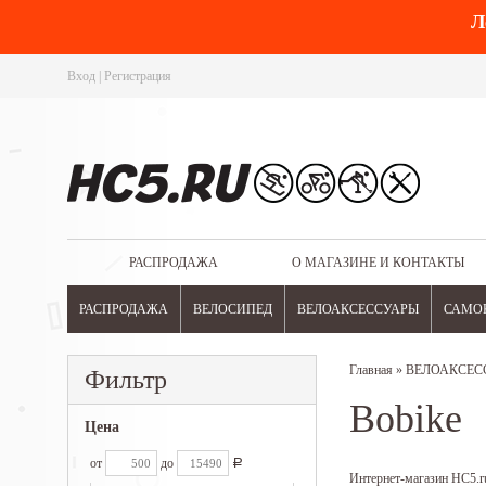
Л
Вход
|
Регистрация
РАСПРОДАЖА
О МАГАЗИНЕ И КОНТАКТЫ
РАСПРОДАЖА
ВЕЛОСИПЕД
ВЕЛОАКСЕССУАРЫ
САМО
Главная
»
ВЕЛОАКСЕС
Фильтр
Bobike
Цена
от
до
Р
Интернет-магазин HC5.ru