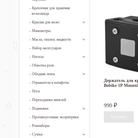
–
Крепление для хранения
велосипеда
–
Крылья для колес
–
Манометры
–
Масла, смазки, жидкости
–
Набор аксессуаров
–
Насосы
–
Обмотка руля
–
Ободная лента
Держатель для к
–
Отражатели и катафоты
Bobike 1P Mounti
–
Пеги
–
Переходники нипелей
990
₽
–
Подножки
–
Противоугонные эксцентрики
–
Ремнаборы
–
Сумки