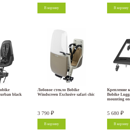
obike
Лобовое стекло Bobike
Крепление к
urban black
Windscreen Exclusive safari chic
Bobike Lugg
mounting one
3 790
5 680
₽
₽