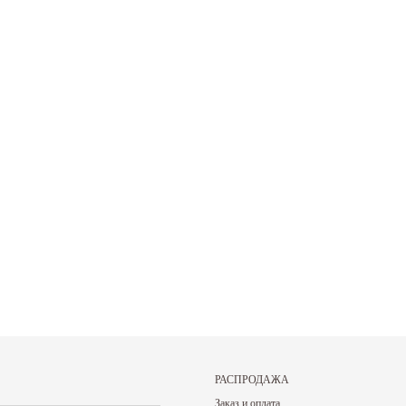
27.05.2026
27.05.2026
цены на нашу
Прокат спортивного инвентаря В нашем
Именинникам и тем
прокате вы можете взять на...
был на днях! В ваш 
Читать дальше
Читать дальше
РАСПРОДАЖА
Заказ и оплата