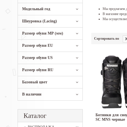
Модельный год
Мы предлагаем д
В магазине предс
Мы осуществляем
Шнуровка (Lacing)
Размер обуви MP (мм)
Сортировать по
Размер обуви EU
Размер обуви US
Размер обуви RU
Базовый цвет
В наличии
Каталог
Ботинки для сноу
SC MNS черные