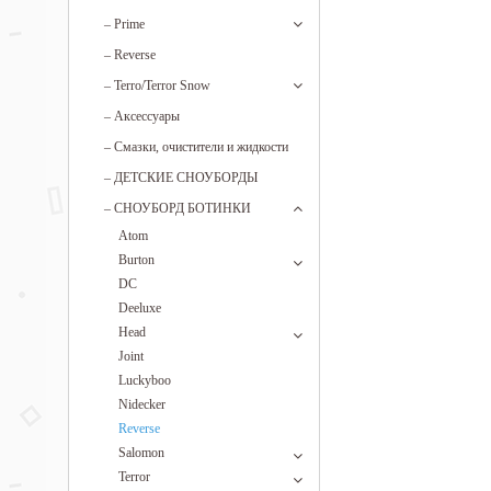
–
Prime
–
Reverse
–
Terro/Terror Snow
–
Аксессуары
–
Смазки, очистители и жидкости
–
ДЕТСКИЕ СНОУБОРДЫ
–
СНОУБОРД БОТИНКИ
Atom
Burton
DC
Deeluxe
Head
Joint
Luckyboo
Nidecker
Reverse
Salomon
Terror