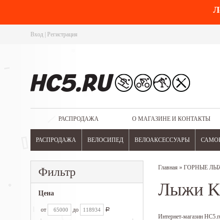
Л
Вход
|
Регистрация
РАСПРОДАЖА
О МАГАЗИНЕ И КОНТАКТЫ
РАСПРОДАЖА
ВЕЛОСИПЕД
ВЕЛОАКСЕССУАРЫ
САМО
Главная
»
ГОРНЫЕ ЛЫ
Фильтр
Лыжи Kä
Цена
от
до
Р
Интернет-магазин HC5.ru