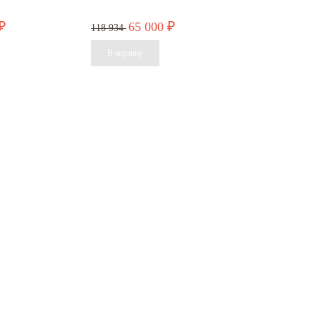
65 000
₽
₽
118 934