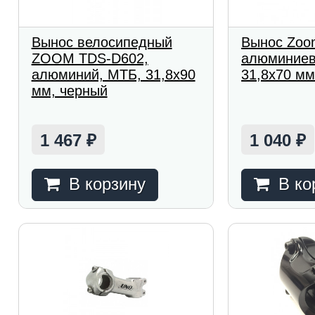
Вынос велосипедный
Вынос Zoo
ZOOM TDS-D602,
алюминиев
алюминий, МТБ, 31,8x90
31,8x70 м
мм, черный
1 467
1 040
₽
₽
В корзину
В ко