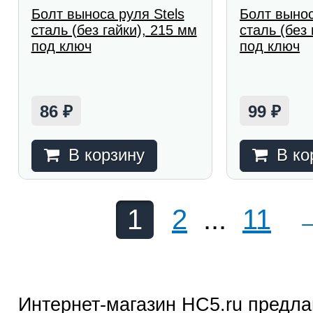
Болт выноса руля Stels
Болт вынос
сталь (без гайки), 215 мм
сталь (без 
под ключ
под ключ
86
99
₽
₽
В корзину
В ко
1
2
...
11
Интернет-магазин HC5.ru предла