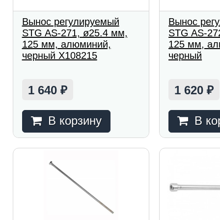
Вынос регулируемый
Вынос рег
STG AS-271, ø25.4 мм,
STG AS-272
125 мм, алюминий,
125 мм, а
черный Х108215
черный
1 640
1 620
₽
₽
В корзину
В ко