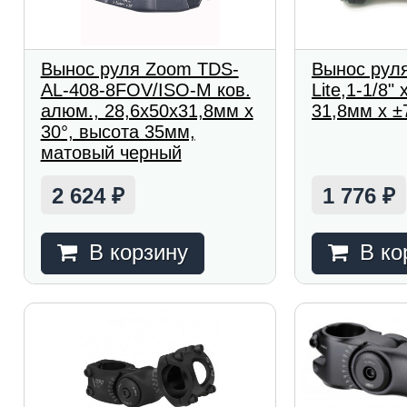
Вынос руля Zoom TDS-
Вынос руля
AL-408-8FOV/ISO-M ков.
Lite,1-1/8"
алюм., 28,6x50x31,8мм х
31,8мм х ±
30°, высота 35мм,
матовый черный
2 624
1 776
₽
₽
В корзину
В ко