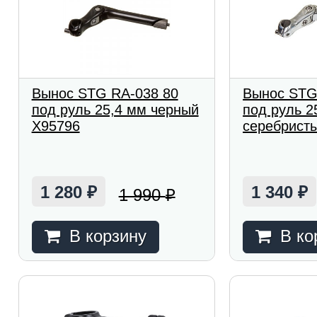
Вынос STG RA-038 80
Вынос STG
под руль 25,4 мм черный
под руль 2
Х95796
серебрист
1 280
1 340
1 990
₽
₽
₽
В корзину
В ко