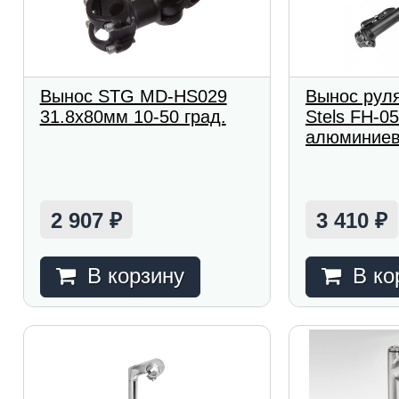
Вынос STG MD-HS029
Вынос рул
31.8x80мм 10-50 град.
Stels FH-0
алюминиев
2 907
3 410
₽
₽
В корзину
В ко