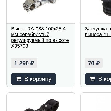
Вынос RA-038 100x25,4
Заглушка п
мм серебристый,
выноса YL
регулируемый по высоте
Х95793
1 290
70
₽
₽
В корзину
В ко