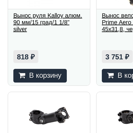
Вынос руля Kalloy алюм.
Вынос вел
90 мм/15 град/1 1/8"
Prime Aero
silver
45x31,8, ч
818
3 751
₽
₽
В корзину
В ко