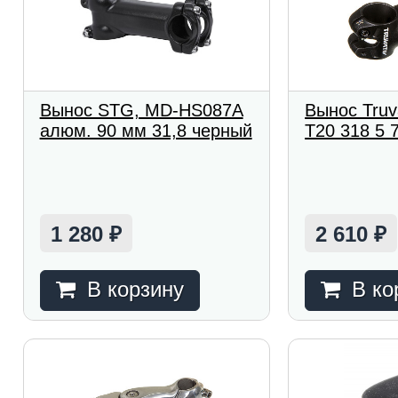
Вынос STG, MD-HS087A
Вынос Truv
алюм. 90 мм 31,8 черный
T20 318 5 
1 280
2 610
₽
₽
В корзину
В ко