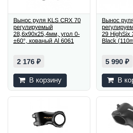
Вынос руля KLS CRX 70
Вынос рул
регулируемый
регулируе
28,6х90х25,4мм, угол 0-
29 HighSix
±60°, кованый Al 6061
Black (110
2 176
5 990
₽
₽
В корзину
В ко