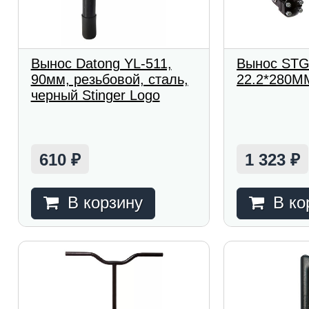
Вынос Datong YL-511,
Вынос STG
90мм, резьбовой, сталь,
22.2*280MM
черный Stinger Logo
610
1 323
₽
₽
В корзину
В ко