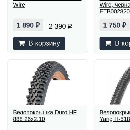
Wire
Wire, черн
ETB002820
1 890
1 750
2 390
₽
₽
₽
В корзину
В ко
Велопокрышка Duro HF
Велопокры
888 26x2.10
Yang H-518