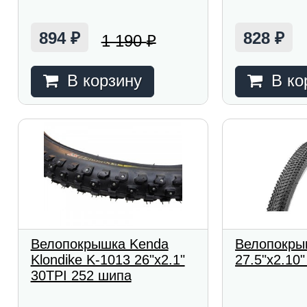
894
828
1 190
₽
₽
₽
В корзину
В ко
Велопокрышка Kenda
Велопокры
Klondike K-1013 26"x2.1"
27.5"x2.10"
30TPI 252 шипа