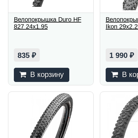
Велопокрышка Duro HF
Велопокры
827 24x1.95
Ikon 29x2.
835
1 990
₽
₽
В корзину
В ко