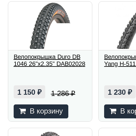
Велопокрышка Duro DB
Велопокры
1046 26"x2.35" DAB02028
Yang H-511
1 150
1 230
1 286
₽
₽
₽
В корзину
В ко