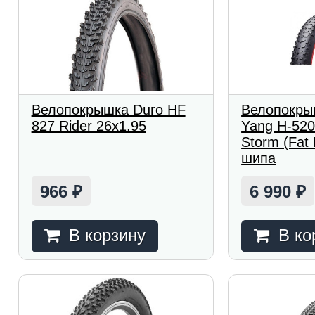
Велопокрышка Duro HF
Велопокры
827 Rider 26x1.95
Yang H-520
Storm (Fat 
шипа
966
6 990
₽
₽
В корзину
В ко