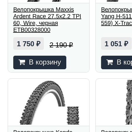
Велопокрышка Maxxis
Велопокры
Ardent Race 27.5x2.2 TPI
Yang H-511
60, Wire, черная
559) X-Trac
ETB00328000
1 750
1 051
2 190
₽
₽
₽
В корзину
В ко