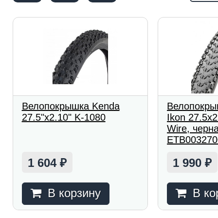
Велопокрышка Kenda
Велопокры
27.5"x2.10" K-1080
Ikon 27.5x2
Wire, черн
ETB003270
1 604
1 990
₽
₽
В корзину
В ко