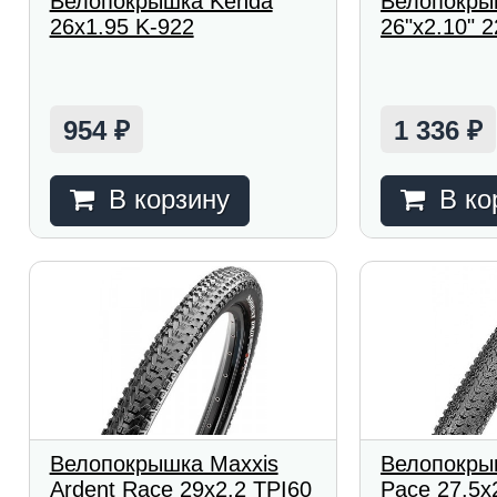
Велопокрышка Kenda
Велопокры
26x1.95 K-922
26"x2.10" 
954
1 336
₽
₽
В корзину
В ко
Велопокрышка Maxxis
Велопокры
Ardent Race 29x2.2 TPI60
Pace 27.5x