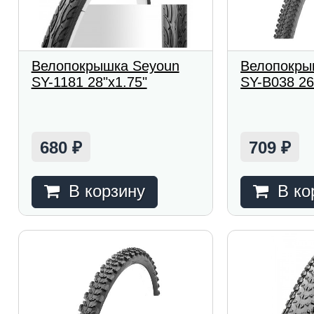
Велопокрышка Seyoun
Велопокры
SY-1181 28"x1.75"
SY-B038 26
680
709
₽
₽
В корзину
В ко