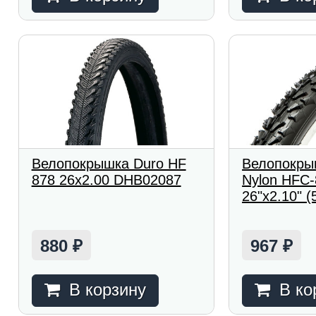
Велопокрышка Duro HF
Велопокры
878 26x2.00 DHB02087
Nylon HFC-
26"x2.10" (
880
967
₽
₽
В корзину
В ко