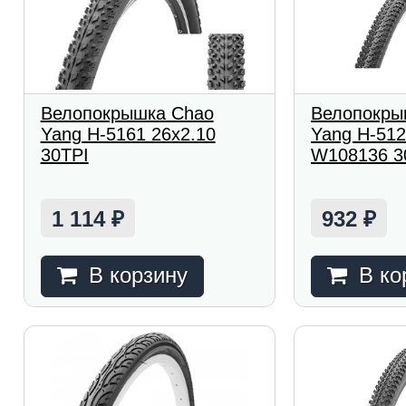
Велопокрышка Chao
Велопокры
Yang H-5161 26x2.10
Yang H-512
30TPI
W108136 3
1 114
932
₽
₽
В корзину
В ко