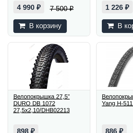
4 990
1 226
7 500
₽
₽
₽
В корзину
В ко
Велопокрышка 27,5"
Велопокры
DURO DB 1072
Yang H-511
27,5x2,10/DHB02213
898
886
₽
₽