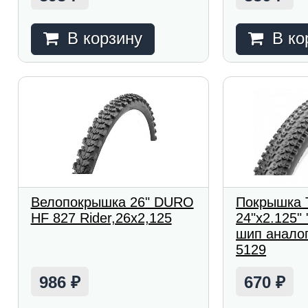
В корзину
В ко
Велопокрышка 26" DURO
Покрышка T
HF 827 Rider,26x2,125
24"x2.125"
шип аналог
5129
986
670
₽
₽