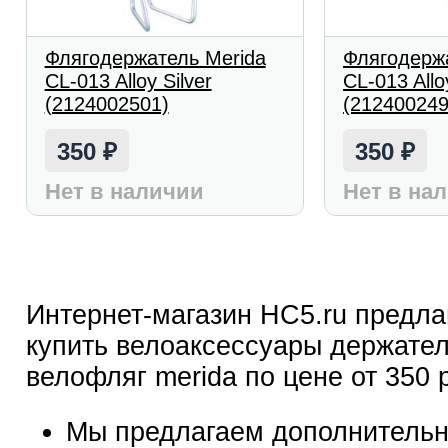
Флягодержатель Merida
Флягодерж
CL-013 Alloy Silver
CL-013 Allo
(2124002501)
(212400249
350
350
₽
₽
Нет в наличии
Нет в на
Интернет-магазин HC5.ru предла
купить велоаксессуары держате
велофляг merida по цене от 350 
Мы предлагаем дополнительн