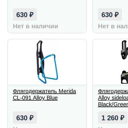
630
630
₽
₽
Нет в наличии
Нет в на
Флягодержатель Merida
Флягодерж
CL-091 Alloy Blue
Alloy sidelo
Black/Gree
630
1 260
₽
₽