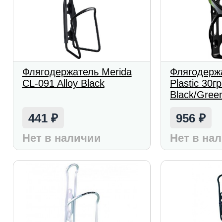
Флягодержатель Merida
Флягодерж
CL-091 Alloy Black
Plastic 30гр
Black/Gree
441
956
₽
₽
Нет в наличии
Нет в на