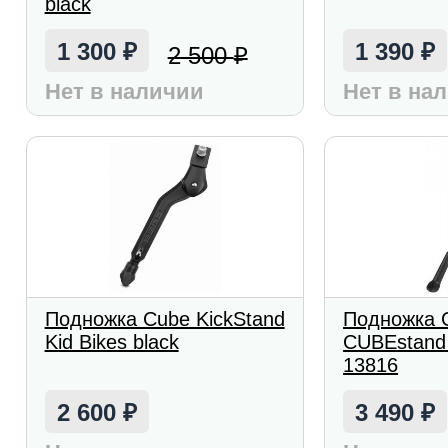
black
1 300
1 390
2 500
₽
₽
₽
Нет в наличии
Нет в на
Подножка Cube KickStand
Подножка C
Kid Bikes black
CUBEstand
13816
2 600
3 490
₽
₽