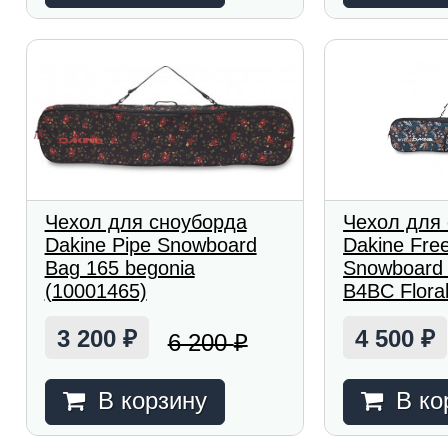
Чехол для сноуборда
Чехол для
Dakine Pipe Snowboard
Dakine Free
Bag 165 begonia
Snowboard
(10001465)
B4BC Flora
3 200
4 500
6 200
₽
₽
₽
В корзину
В ко