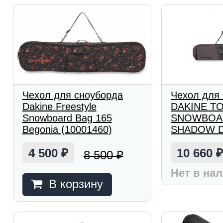
Чехол для сноуборда
Чехол для
Dakine Freestyle
DAKINE T
Snowboard Bag 165
SNOWBOAR
Begonia (10001460)
SHADOW D
4 500
10 660
8 500
₽
₽
Нет в на
В корзину