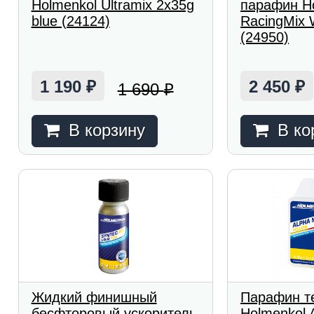
Holmenkol Ultramix 2x35g
парафин H
blue (24124)
RacingMix 
(24950)
1 190
2 450
1 690
₽
₽
₽
В корзину
В ко
Жидкий финишный
Парафин т
бесфторовый ускоритель
Holmenkol 