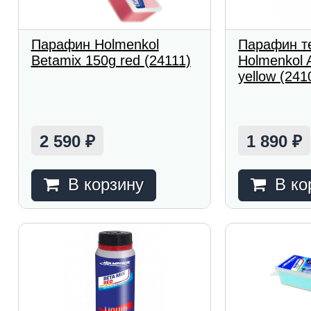
Парафин Holmenkol
Парафин т
Betamix 150g red (24111)
Holmenkol 
yellow (241
2 590
1 890
₽
₽
В корзину
В ко