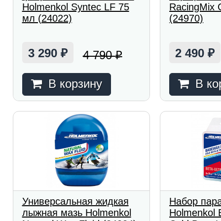
Holmenkol Syntec LF 75
RacingMix 
мл (24022)
(24970)
3 290
2 490
4 790
₽
₽
₽
В корзину
В ко
Универсальная жидкая
Набор пар
лыжная мазь Holmenkol
Holmenkol 