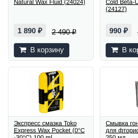
Natural Wax Fluid (24024)
Cold Beta-U
(24127)
1 890
990
2 490
₽
₽
₽
В корзину
В ко
Экспресс смазка Toko
Смывка го
Express Wax Pocket (0°С
для фтори
-30°С) 100 ml
250 мл