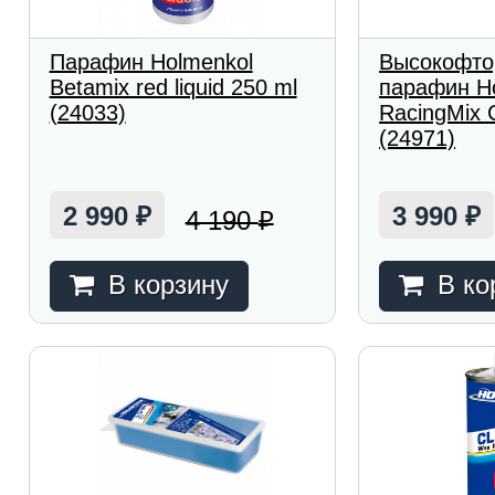
Парафин Holmenkol
Высокофто
Betamix red liquid 250 ml
парафин H
(24033)
RacingMix 
(24971)
2 990
3 990
4 190
₽
₽
₽
В корзину
В ко