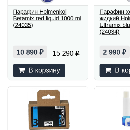
Парафин Holmenkol
Парафин х
Betamix red liquid 1000 ml
жидкий Hol
(24035)
Ultramix blu
(24034)
10 890
2 990
15 290
₽
₽
₽
В корзину
В ко