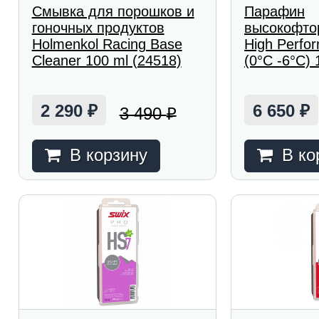
Смывка для порошков и
Парафин
гоночных продуктов
высокофто
Holmenkol Racing Base
High Perfo
Cleaner 100 ml (24518)
(0°С -6°С) 
2 290
6 650
3 490
₽
₽
₽
В корзину
В ко