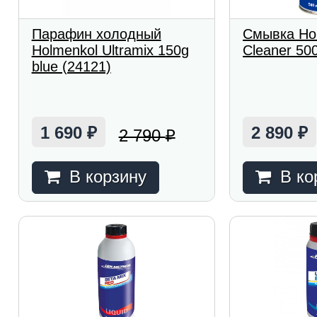
Парафин холодный
Смывка Ho
Holmenkol Ultramix 150g
Cleaner 50
blue (24121)
1 690
2 890
2 790
₽
₽
₽
В корзину
В ко