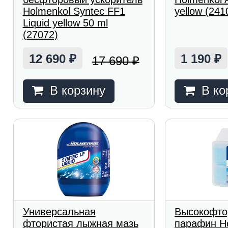
Holmenkol Syntec FF1
yellow (241
Liquid yellow 50 ml
(27072)
12 690
1 190
17 690
₽
₽
₽
В корзину
В ко
Универсальная
Высокофто
фтористая лыжная мазь
парафин H