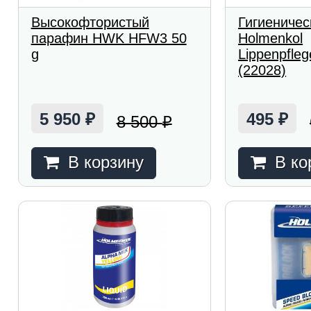
Высокофтористый
Гигиениче
парафин HWK HFW3 50
Holmenkol
g
Lippenpfleg
(22028)
5 950
495
8 500
₽
₽
₽
В корзину
В ко