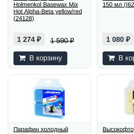
Holmenkol Basewax Mix
150 мл (I6
Hot Alpha-Beta yellow/red
(24128)
1 274
1 080
1 590
₽
₽
₽
В корзину
В ко
Парафин холодный
Высокофто