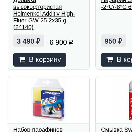
Добавка
Парафин Sw
высокофтористая
-2°C/-8°C 6
Holmenkol Additiv High-
Fluor GW 25 2x35 g
(24140)
3 490
950
6 900
₽
₽
₽
В корзину
В ко
Набор парафинов
Смывка Sw