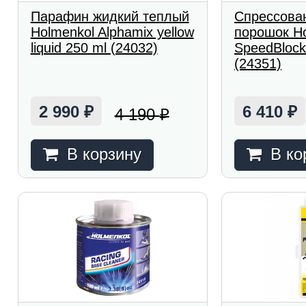
Парафин жидкий теплый
Спрессова
Holmenkol Alphamix yellow
порошок H
liquid 250 ml (24032)
SpeedBlock
(24351)
2 990
6 410
4 190
₽
₽
₽
В корзину
В ко