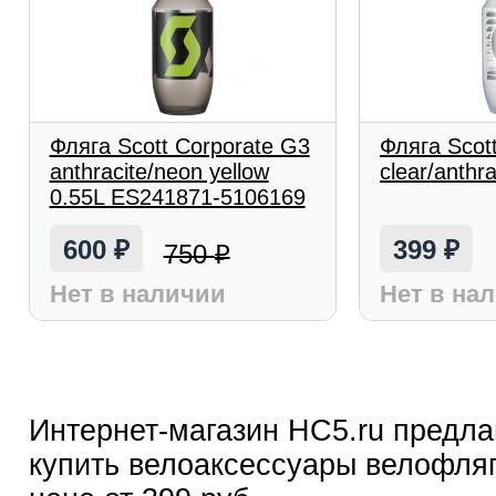
Фляга Scott Corporate G3
Фляга Scot
anthracite/neon yellow
clear/anthra
0.55L ES241871-5106169
600
399
750
₽
₽
₽
Нет в наличии
Нет в на
Интернет-магазин HC5.ru предла
купить велоаксессуары велофляги