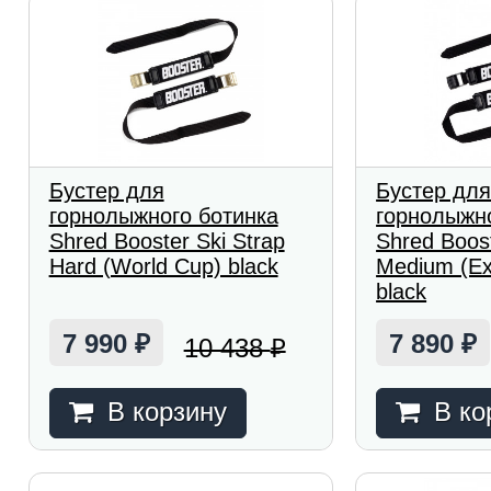
Бустер для
Бустер дл
горнолыжного ботинка
горнолыжно
Shred Booster Ski Strap
Shred Boost
Hard (World Cup) black
Medium (Ex
black
7 990
7 890
10 438
₽
₽
₽
В корзину
В ко