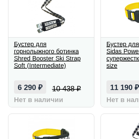
Бустер для
Бустер для
горнолыжного ботинка
Sidas Powe
Shred Booster Ski Strap
супержестк
Soft (Intermediate)
size
6 290
11 190
10 438
₽
₽
Нет в наличии
Нет в на