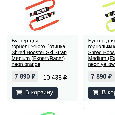
Бустер для
Бустер дл
горнолыжного ботинка
горнолыжно
Shred Booster Ski Strap
Shred Boost
Medium (Expert/Racer)
Medium (Ex
neon orange
neon yellow
7 890
7 890
10 438
₽
₽
₽
В корзину
В ко