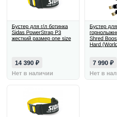
Бустер для г/л ботинка
Бустер дл
Sidas PowerStrap P3
горнолыжно
жесткий размер one size
Shred Boost
Hard (Worl
14 390
7 990
₽
₽
Нет в наличии
Нет в на