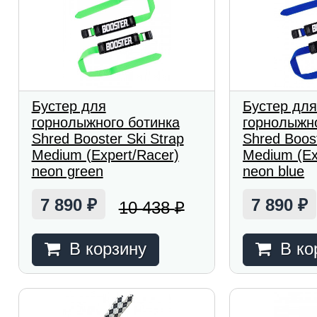
Бустер для
Бустер дл
горнолыжного ботинка
горнолыжно
Shred Booster Ski Strap
Shred Boost
Medium (Expert/Racer)
Medium (Ex
neon green
neon blue
7 890
7 890
10 438
₽
₽
₽
В корзину
В ко