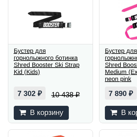
Бустер для
Бустер дл
горнолыжного ботинка
горнолыжно
Shred Booster Ski Strap
Shred Boost
Kid (Kids)
Medium (Ex
neon pink
7 302
7 890
10 438
₽
₽
₽
В корзину
В ко