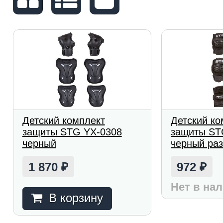
Детский комплект
Детский ко
защиты STG YX-0308
защиты ST
черный
черный ра
1 870
972
₽
₽
Нет в на
В корзину