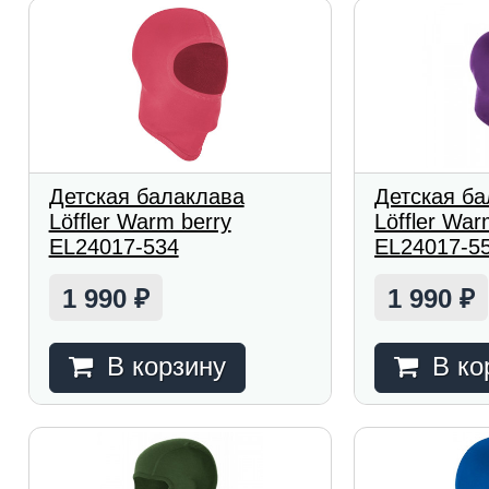
Детская балаклава
Детская б
Löffler Warm berry
Löffler War
EL24017-534
EL24017-5
1 990
1 990
₽
₽
В корзину
В ко