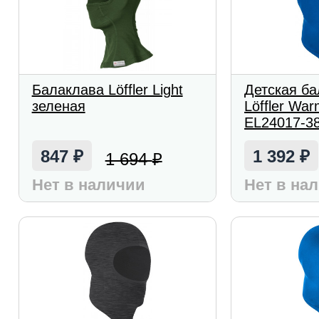
Балаклава Löffler Light
Детская б
зеленая
Löffler War
EL24017-3
847
1 392
1 694
₽
₽
₽
Нет в наличии
Нет в на