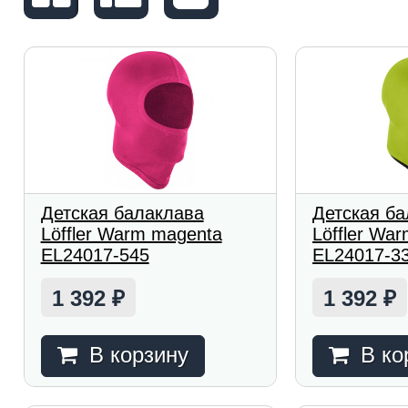
Детская балаклава
Детская б
Löffler Warm magenta
Löffler War
EL24017-545
EL24017-3
1 392
1 392
₽
₽
В корзину
В ко