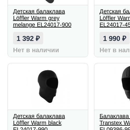
Детская балаклава
Детская б
Löffler Warm grey
Löffler War
melange EL24017-900
EL24017-4
1 392
1 990
₽
₽
Нет в наличии
Нет в на
Детская балаклава
Балаклава 
Löffler Warm black
Transtex W
EL24017-990
EL09386-9