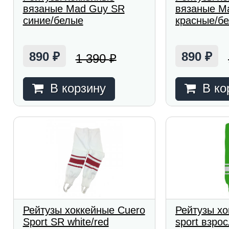
вязаные Mad Guy SR
вязаные M
синие/белые
красные/б
890
890
1 390
₽
₽
₽
В корзину
В ко
Рейтузы хоккейные Cuero
Рейтузы хо
Sport SR white/red
sport взро