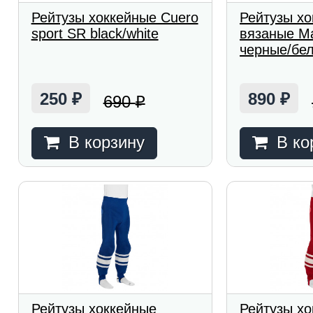
Рейтузы хоккейные Cuero
Рейтузы х
sport SR black/white
вязаные M
черные/бе
250
890
690
₽
₽
₽
В корзину
В ко
Рейтузы хоккейные
Рейтузы х