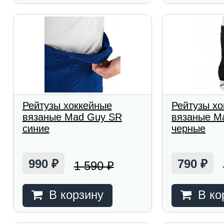
Рейтузы хоккейные
Рейтузы х
вязаные Mad Guy SR
вязаные M
синие
черные
990
790
1 590
₽
₽
₽
В корзину
В ко