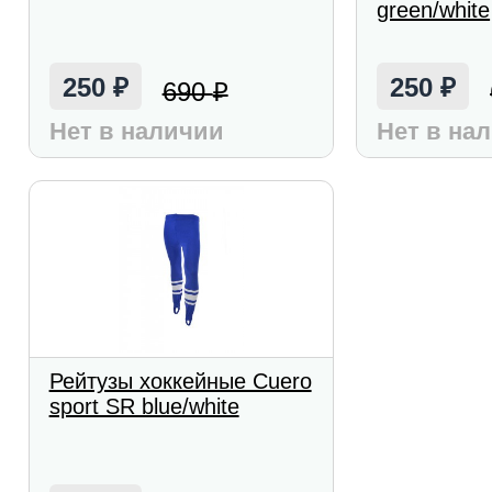
green/white
250
250
690
₽
₽
₽
Нет в наличии
Нет в на
Рейтузы хоккейные Cuero
sport SR blue/white