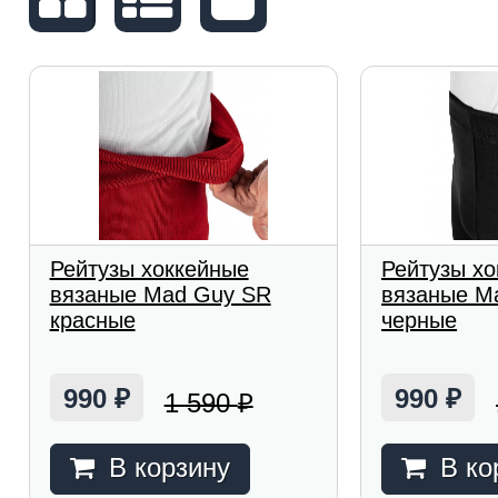
Рейтузы хоккейные
Рейтузы х
вязаные Mad Guy SR
вязаные M
красные
черные
990
990
1 590
₽
₽
₽
В корзину
В ко