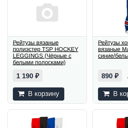
Рейтузы вязаные
Рейтузы х
полиэстер TSP HOCKEY
вязаные M
LEGGINGS (Чёрные с
синие/бел
белыми полосками)
1 190
890
₽
₽
В корзину
В ко