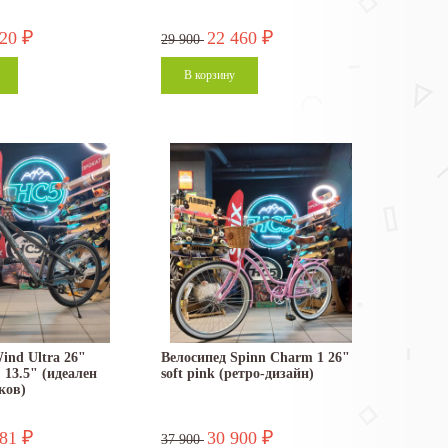
920
22 460
₽
₽
29 900
ind Ultra 26"
Велосипед Spinn Charm 1 26"
 13.5" (идеален
soft pink (ретро-дизайн)
ков)
181
30 900
₽
₽
37 900