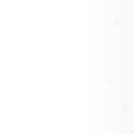
06.01.2026
06.10.2025
, у кого день рождения
От всей команды HC5.ru хотим поздравить
Готовите в
 праздник и еще 5 дней
вас! Желаем, чтобы следующий год принес
предлагаем
вам только крутые...
избавит вас
Читать дальше
Читать дал