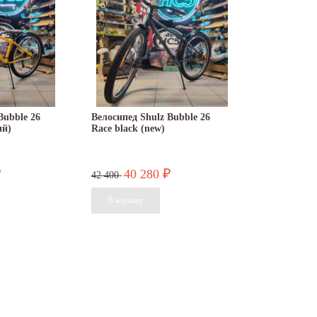
Bubble 26
Велосипед Shulz Bubble 26
ый)
Race black (new)
40 280
₽
₽
42 400
27.05.2026
27.05.2026
цены на нашу
Прокат спортивного инвентаря В нашем
Именинникам и тем
...
прокате вы можете взять на сутки:...
был на днях! В ваш
после —...
Читать дальше
Читать дальше