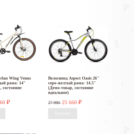
rlan Wing Venus
Велосипед Aspect Oasis 26"
тый рама: 14"
серо-желтый рама: 14.5"
, состояние
(Демо-товар, состояние
идеальное)
460
25 660
₽
₽
27 990