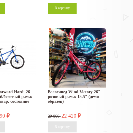
orward Hardi 26
Велосипед Wind Victory 26"
ний/бежевый рама:
розовый рама: 13.5" (демо-
овар, состояние
образец)
990
22 420
₽
₽
29 800