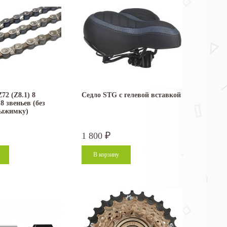
2 (Z8.1) 8
Седло STG с гелевой вставкой
8 звеньев (без
выжимку)
1 800
₽