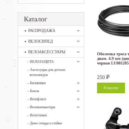
Каталог
РАСПРОДАЖА
ВЕЛОСИПЕД
ВЕЛОАКСЕССУАРЫ
Оболочка троса т
диам. 4.9 мм (цен
–
ВЕЛОЗАЩИТА
черная LU081205
–
Аксессуары для детских
велосипедов
250
₽
–
Багажники
–
Боксы
–
Велофляги
–
Велокомпьютеры
–
Велостанки
–
Демо стенды и стойки