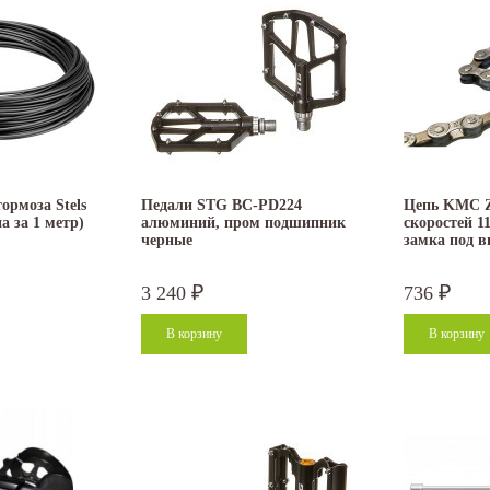
ормоза Stels
Педали STG BC-PD224
Цепь KMC Z7
а за 1 метр)
алюминий, пром подшипник
скоростей 11
черные
замка под 
3 240
736
₽
₽