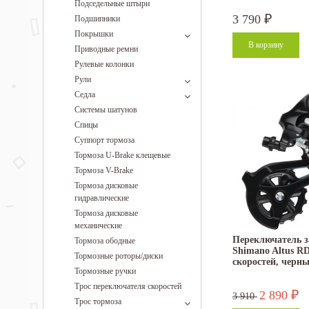
Подседельные штыри
3 790
Подшипники
₽
Покрышки
Приводные ремни
Рулевые колонки
Рули
Седла
Системы шатунов
Спицы
Суппорт тормоза
Тормоза U-Brake клещевые
Тормоза V-Brake
Тормоза дисковые
гидравлические
Тормоза дисковые
механические
Переключатель з
Тормоза ободные
Shimano Altus RD
Тормозные роторы/диски
скоростей, черн
Тормозные ручки
Трос переключателя скоростей
2 890
₽
3 910
Трос тормоза