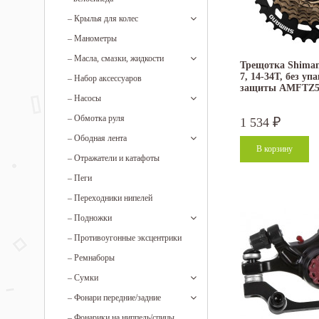
–
Крылья для колес
–
Манометры
–
Масла, смазки, жидкости
Трещотка Shima
7, 14-34T, без уп
–
Набор аксессуаров
защиты AMFTZ5
–
Насосы
–
Обмотка руля
1 534
₽
–
Ободная лента
–
Отражатели и катафоты
–
Пеги
–
Переходники нипелей
–
Подножки
–
Противоугонные эксцентрики
–
Ремнаборы
–
Сумки
–
Фонари передние/задние
–
Фонарики на ниппель/спицы