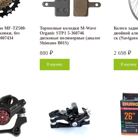
no MF-TZ500-
Тормозные колодки M-Wave
Колесо задне
аковки, без
Organic STP1 5-360746
двойной ал
007434
дисковые полимерные (аналог
ск (Navigato
Shimano B01S)
880
2 698
₽
₽