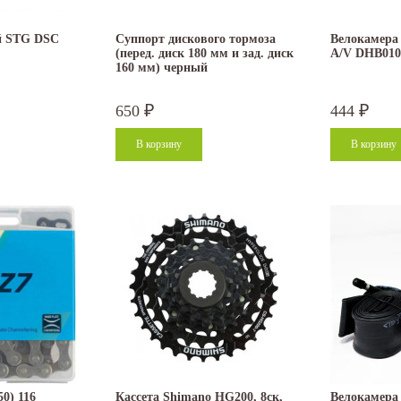
й STG DSC
Суппорт дискового тормоза
Велокамера 
(перед. диск 180 мм и зад. диск
А/V DHB010
160 мм) черный
650
444
₽
₽
0) 116
Кассета Shimano HG200, 8ск,
Велокамера 