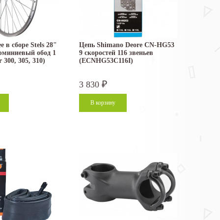
е в сборе Stels 28"
Цепь Shimano Deore CN-HG53
юминиевый обод 1
9 скоростей 116 звеньев
r 300, 305, 310)
(ECNHG53C116I)
3 830
₽