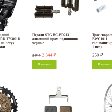
адний
Педали STG BC-PD213
Трос скорост
 RD-TY300-D
алюминий пром подшипник
BWC1011
 на петух
черные
гальванизир
овки
1 шт.)
2 344
250
₽
₽
2 844