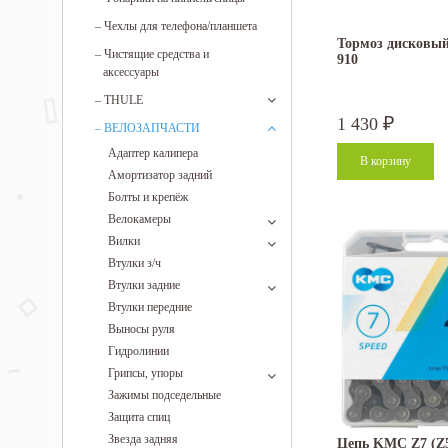
–
Чехлы для телефона/планшета
Тормоз дисковы
–
Чистящие средства и
910
аксессуары
–
THULE
1 430
₽
–
ВЕЛОЗАПЧАСТИ
Адаптер калипера
Амортизатор задний
Болты и крепёж
Велокамеры
Вилки
Втулки з/ч
Втулки задние
Втулки передние
Выносы руля
Гидролинии
Грипсы, упоры
Зажимы подседельные
Защита спиц
Звезда задняя
Цепь KMC Z7 (Z5