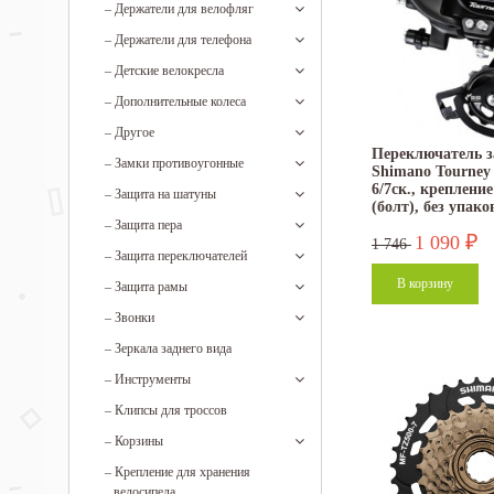
–
Держатели для велофляг
–
Держатели для телефона
–
Детские велокресла
–
Дополнительные колеса
–
Другое
Переключатель з
–
Замки противоугонные
Shimano Tourney
6/7ск., крепление
–
Защита на шатуны
(болт), без упак
–
Защита пера
1 090
₽
1 746
–
Защита переключателей
–
Защита рамы
–
Звонки
–
Зеркала заднего вида
–
Инструменты
–
Клипсы для троссов
–
Корзины
–
Крепление для хранения
велосипеда