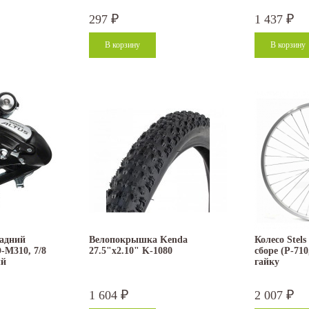
297
1 437
₽
₽
адний
Велопокрышка Kenda
Колесо Stels
-M310, 7/8
27.5"x2.10" K-1080
сборе (P-710
ый
гайку
1 604
2 007
₽
₽