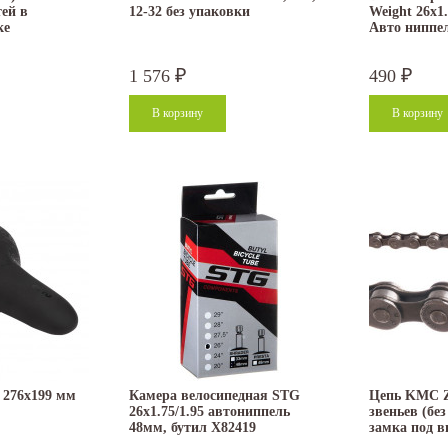
тей в
12-32 без упаковки
Weight 26x1
ке
Авто ниппе
1 576
490
₽
₽
 276x199 мм
Камера велосипедная STG
Цепь KMC Z9
26x1.75/1.95 автониппель
звеньев (бе
48мм, бутил Х82419
замка под 