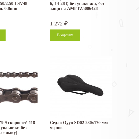
.50/2.50 LSV48
6, 14-28T, без упаковки, без
ль 0.8mm
защиты AMFTZ5006428
1 272
₽
 9 скоростей 118
Седло Oyyo SD02 280x170 мм
з упаковки без
черное
выжимку)