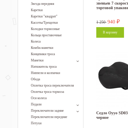
звеньев 7 скорос
Звезда передняя
торговой упаков
Каретки
Каретки "квадрат"
940
₽
1 250
Кассеты/Трещотки
Колодки тормозные
Кольца проставочные
Колеса
Комби-манетки
Концевики троса
Манетки
Натяжитель троса
Ниппели и колпачки
Обода
Оплетка троса переключателя
Оплетка троса тормоза
Оси колеса
Педали
Переключатели задние
Седло Oyyo SD03
Переключатели передние
черное
Петухи