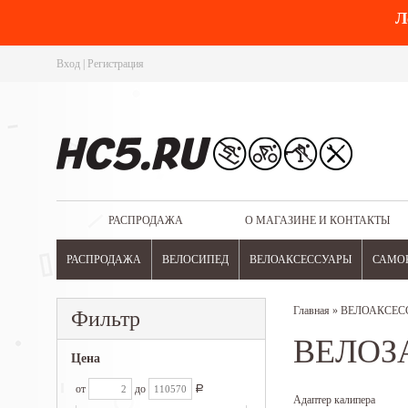
Л
Вход
|
Регистрация
РАСПРОДАЖА
О МАГАЗИНЕ И КОНТАКТЫ
РАСПРОДАЖА
ВЕЛОСИПЕД
ВЕЛОАКСЕССУАРЫ
САМО
Главная
»
ВЕЛОАКСЕС
Фильтр
ВЕЛОЗ
Цена
от
до
Р
Адаптер калипера