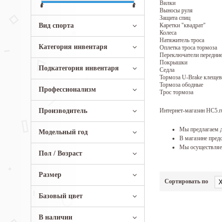
Вилки
Выносы руля
Защита спиц
Вид спорта
Каретки "квадрат"
Колеса
Натяжитель троса
Категория инвентаря
Оплетка троса тормоза
Переключатели передни
Покрышки
Подкатегория инвентаря
Седла
Тормоза U-Brake клеще
Тормоза ободные
Профессионализм
Трос тормоза
Производитель
Интернет-магазин HC5.ru
Мы предлагаем д
Модельный год
В магазине предс
Мы осуществляем
Пол / Возраст
Размер
Сортировать по
Базовый цвет
В наличии