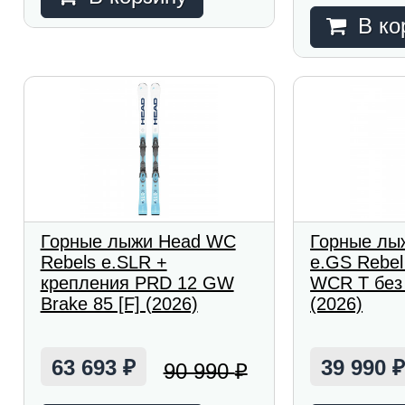
В ко
Горные лыжи Head WC
Горные лы
Rebels e.SLR +
e.GS Rebe
крепления PRD 12 GW
WCR T без
Brake 85 [F] (2026)
(2026)
63 693
39 990
90 990
₽
₽