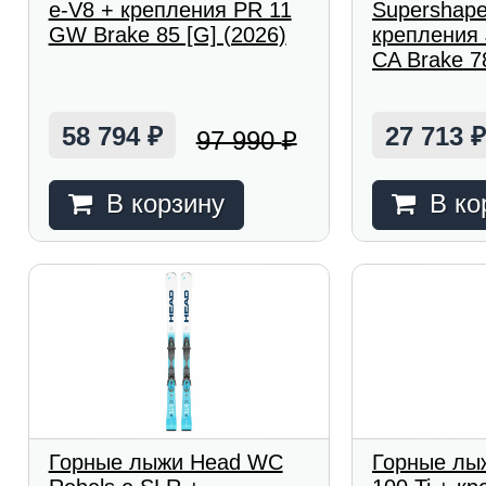
e-V8 + крепления PR 11
Supershap
GW Brake 85 [G] (2026)
крепления
CA Brake 78
58 794
27 713
97 990
₽
₽
В корзину
В ко
Горные лыжи Head WC
Горные лы