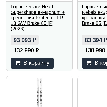
Горные лыжи Head
Горные лы
Supershape e-Magnum +
Rebels e-S
крепления Protector PR
крепления
13 GW Brake 85 [P]
Brake 85 [D
(2026)
93 093
83 394
₽
132 990
138 990
₽
В корзину
В ко