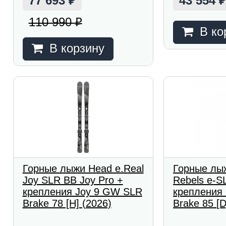
77 693
43 554
₽
110 990
₽
В ко
В корзину
Горные лыжи Head e.Real
Горные лы
Joy SLR BB Joy Pro +
Rebels e-S
крепления Joy 9 GW SLR
крепления
Brake 78 [H] (2026)
Brake 85 [D