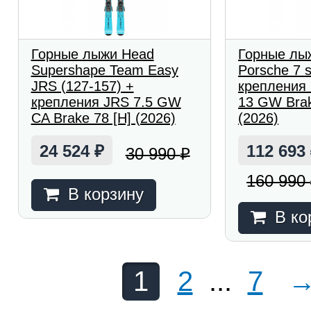
Горные лыжи Head
Горные лы
Supershape Team Easy
Porsche 7 s
JRS (127-157) +
крепления 
крепления JRS 7.5 GW
13 GW Brak
CA Brake 78 [H] (2026)
(2026)
24 524
112 693
30 990
₽
₽
160 990
В корзину
В ко
1
2
...
7