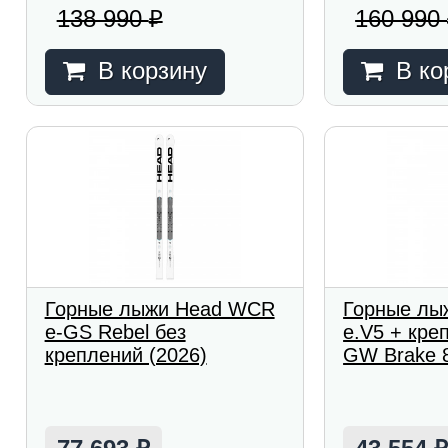
138 990
160 990
₽
В корзину
В ко
Горные лыжи Head WCR
Горные лы
e-GS Rebel без
e.V5 + кре
креплений (2026)
GW Brake 8