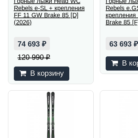
Горные лыжи Head WC
Горные лы
Rebels e-SL + крепления
Rebels e.G
FF 11 GW Brake 85 [D]
крепления
(2026)
Brake 85 [F
74 693
63 693
₽
120 990
₽
В ко
В корзину