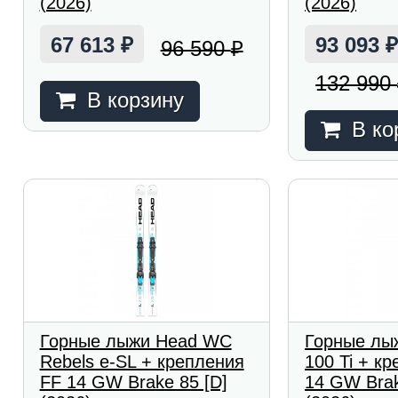
(2026)
(2026)
67 613
93 093
96 590
₽
₽
132 990
В корзину
В ко
Горные лыжи Head WC
Горные лы
Rebels e-SL + крепления
100 Ti + кр
FF 14 GW Brake 85 [D]
14 GW Brak