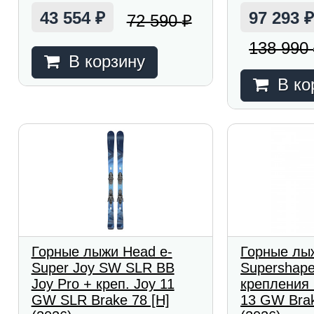
43 554
97 293
72 590
₽
₽
138 990
В корзину
В ко
Горные лыжи Head e-
Горные лы
Super Joy SW SLR BB
Supershape
Joy Pro + креп. Joy 11
крепления 
GW SLR Brake 78 [H]
13 GW Brak