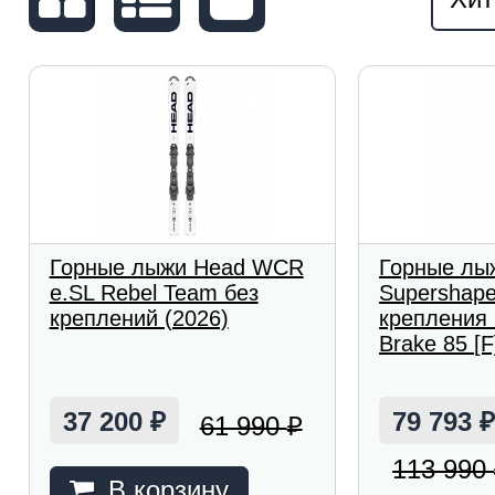
Горные лыжи Head WCR
Горные лы
e.SL Rebel Team без
Supershape
креплений (2026)
крепления
Brake 85 [F
37 200
79 793
61 990
₽
₽
113 990
В корзину