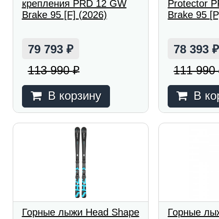
крепления PRD 12 GW
Protector 
Brake 95 [F] (2026)
Brake 95 [P
79 793
78 393
₽
113 990
111 990
₽
В корзину
В ко
Горные лыжи Head Shape
Горные лы