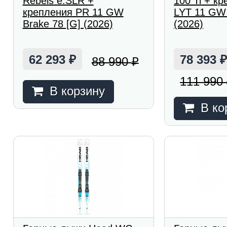
Rebels e.SLR +
100 Ti + кр
крепления PR 11 GW
LYT 11 GW 
Brake 78 [G] (2026)
(2026)
62 293
78 393
88 990
₽
₽
111 990
В корзину
В ко