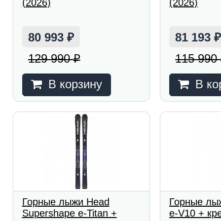
(2026)
(2026)
80 993
81 193
₽
129 990
115 990
₽
В корзину
В ко
Горные лыжи Head
Горные лы
Supershape e-Titan +
e-V10 + кр