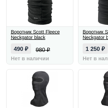
Воротник Scott Fleece
Воротник 
Neckgator black
Neckgator b
490
1 250
980
₽
₽
₽
Нет в наличии
Нет в на