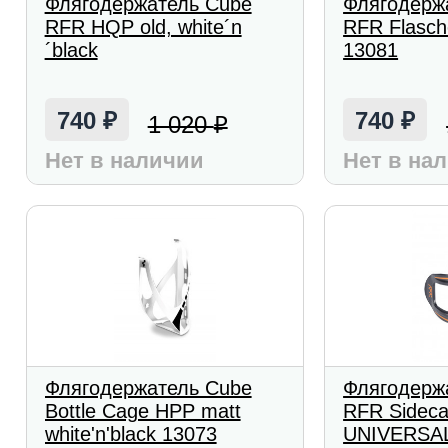
Флягодержатель Cube
Флягодерж
RFR HQP old, white´n
RFR Flasch
´black
13081
740
740
1 020
₽
₽
₽
Нет в наличии
Нет в на
Флягодержатель Cube
Флягодерж
Bottle Cage HPP matt
RFR Sidec
white'n'black 13073
UNIVERSAL 