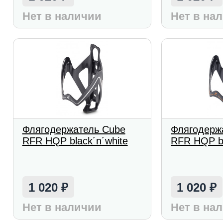
Нет в наличии
Нет в на
Флягодержатель Cube
Флягодерж
RFR HQP black´n´white
RFR HQP bl
1 020
1 020
₽
₽
Нет в наличии
Нет в на