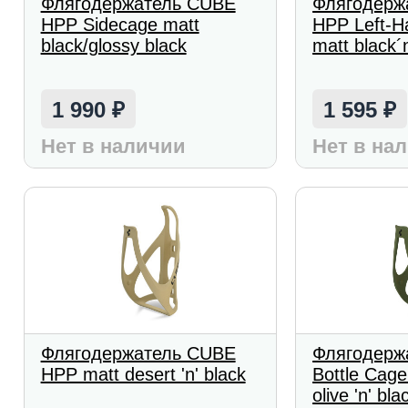
Флягодержатель CUBE
Флягодерж
HPP Sidecage matt
HPP Left-H
black/glossy black
matt black´
1 990
1 595
₽
₽
Нет в наличии
Нет в на
Флягодержатель CUBE
Флягодерж
HPP matt desert 'n' black
Bottle Cag
olive 'n' bl