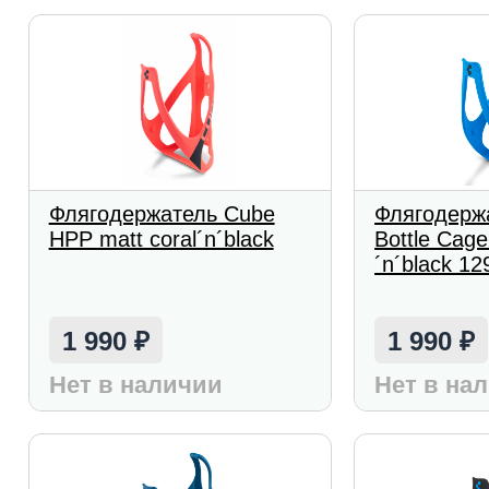
Флягодержатель Cube
Флягодерж
HPP matt coral´n´black
Bottle Cag
´n´black 12
1 990
1 990
₽
₽
Нет в наличии
Нет в на