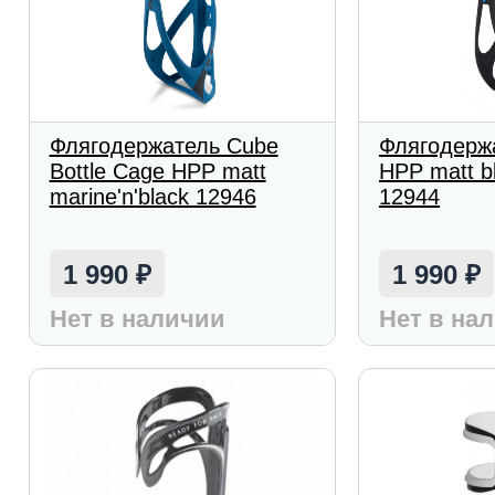
Флягодержатель Cube
Флягодерж
Bottle Cage HPP matt
HPP matt bl
marine'n'black 12946
12944
1 990
1 990
₽
₽
Нет в наличии
Нет в на