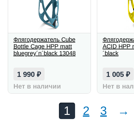
Флягодержатель Cube
Флягодерж
Bottle Cage HPP matt
ACID HPP m
bluegrey´n´black 13048
´black
1 990
1 005
₽
₽
Нет в наличии
Нет в на
1
2
3
→