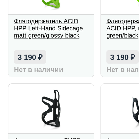
Флягодержатель ACID
Флягодерж
HPP Left-Hand Sidecage
ACID HPP, 
matt green/glossy black
green/black
3 190
3 190
₽
₽
Нет в наличии
Нет в на