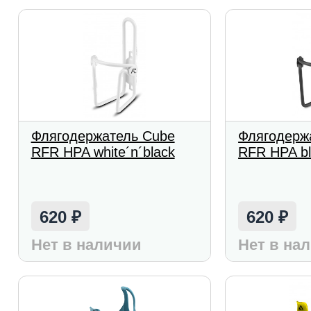
Флягодержатель Cube
Флягодерж
RFR HPA white´n´black
RFR HPA bl
620
620
₽
₽
Нет в наличии
Нет в на