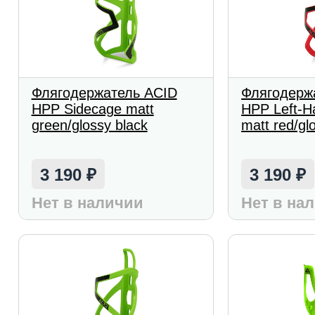
Флягодержатель ACID
Флягодерж
HPP Sidecage matt
HPP Left-H
green/glossy black
matt red/gl
3 190
3 190
₽
₽
Нет в наличии
Нет в на