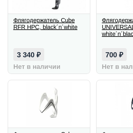
Флягодержатель Cube
Флягодерж
RFR HPC, black´n´white
UNIVERSAL
white´n´bla
3 340
700
₽
₽
Нет в наличии
Нет в на