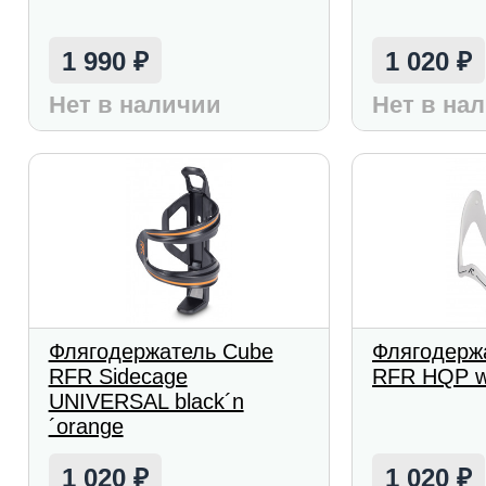
1 990
1 020
₽
₽
Нет в наличии
Нет в на
Флягодержатель Cube
Флягодерж
RFR Sidecage
RFR HQP wh
UNIVERSAL black´n
´orange
1 020
1 020
₽
₽