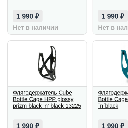
1 990
1 990
₽
₽
Нет в наличии
Нет в на
Флягодержатель Cube
Флягодерж
Bottle Cage HPP glossy
Bottle Cag
prizm black 'n' black 13225
´n´black
1 990
1 990
₽
₽