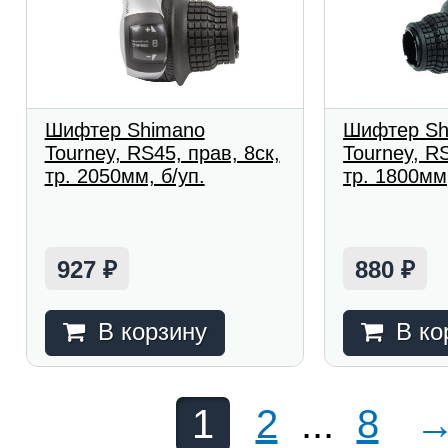
Шифтер Shimano
Шифтер Sh
Tourney, RS45, прав, 8ск,
Tourney, RS
тр. 2050мм, б/уп.
тр. 1800мм,
927
880
₽
₽
В корзину
В ко
1
2
...
8