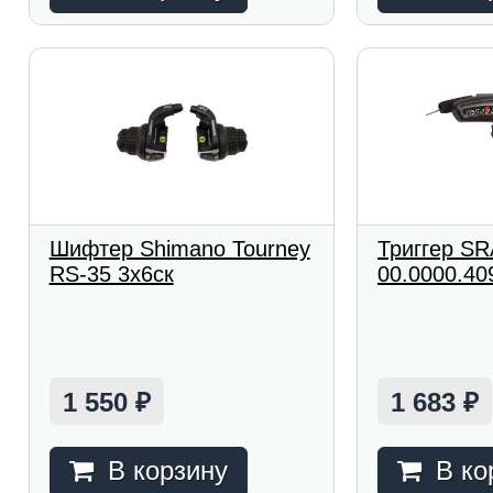
Шифтер Shimano Tourney
Триггер S
RS-35 3x6ск
00.0000.409
1 550
1 683
₽
₽
В корзину
В ко