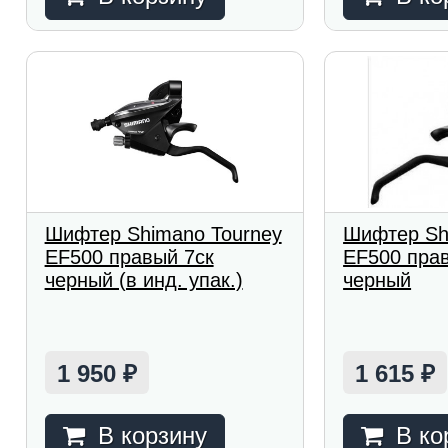
Шифтер Shimano Tourney
Шифтер Sh
EF500 правый 7ск
EF500 прав
черный (в инд. упак.)
черный
1 950
1 615
₽
₽
В корзину
В ко