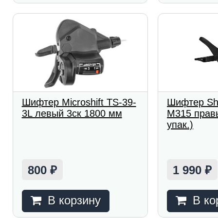
Шифтер Microshift TS-39-
Шифтер Shi
3L левый 3ск 1800 мм
M315 правы
упак.)
800
1 990
₽
₽
В корзину
В ко