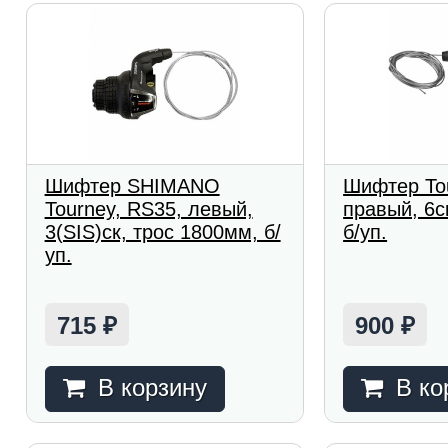
Шифтер SHIMANO
Шифтер Tou
Tourney, RS35, левый,
правый, 6с
3(SIS)ск, трос 1800мм, б/
б/уп.
уп.
715
900
₽
₽
В корзину
В ко