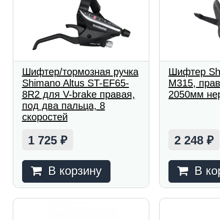
Шифтер/тормозная ручка
Шифтер Shi
Shimano Altus ST-EF65-
M315, прав,
8R2 для V-brake правая,
2050мм не
под два пальца, 8
скоростей
1 725
2 248
₽
₽
В корзину
В ко