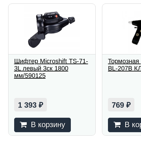
Шифтер Microshift TS-71-
Тормозная 
3L левый 3ск 1800
BL-207B К
мм/590125
1 393
769
₽
₽
В корзину
В ко