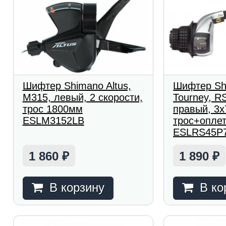
Шифтер Shimano Altus,
Шифтер Sh
M315, левый, 2 скорости,
Tourney, R
трос 1800мм
правый, 3x
ESLM3152LB
трос+опле
ESLRS45P
1 860
1 890
₽
₽
В корзину
В ко