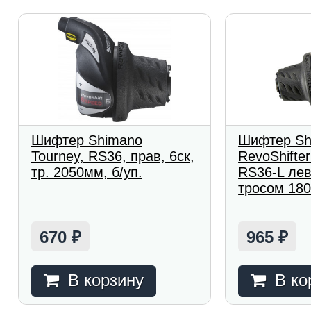
Шифтер Shimano
Шифтер Sh
Tourney, RS36, прав, 6ск,
RevoShifter
тр. 2050мм, б/уп.
RS36-L лев
тросом 18
670
965
₽
₽
В корзину
В ко