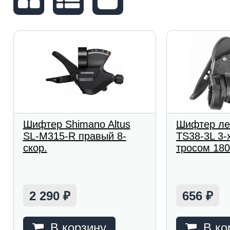
Шифтер Shimano Altus
Шифтер лев
SL-M315-R правый 8-
TS38-3L 3-х
скор.
тросом 18
2 290
656
₽
₽
В корзину
В ко