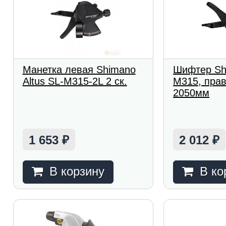
Манетка левая Shimano
Шифтер Shi
Altus SL-M315-2L 2 ск.
M315, прав,
2050мм
1 653
2 012
₽
₽
В корзину
В ко