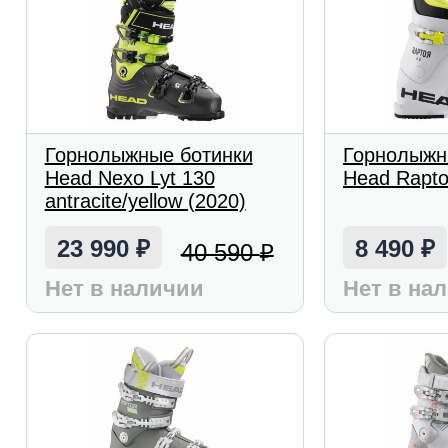
Горнолыжные ботинки
Горнолыжн
Head Nexo Lyt 130
Head Rapto
antracite/yellow (2020)
23 990
8 490
40 590
₽
₽
₽
Нет в наличии
Нет в на