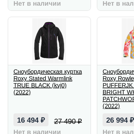
Нет в наличии
Нет в на
Сноубордическая куртка
Сноубордич
Roxy Stated Warmlink
Roxy Rowle
TRUE BLACK (kvj0)
PUFFERJK
(2022)
BRIGHT W
PATCHWO
(2022)
16 494
26 994
27 490
₽
₽
Нет в наличии
Нет в на