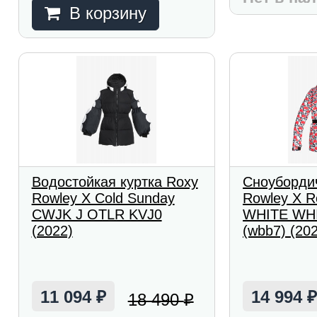
В корзину
Водостойкая куртка Roxy
Сноубордич
Rowley X Cold Sunday
Rowley X 
CWJK J OTLR KVJ0
WHITE WH
(2022)
(wbb7) (20
11 094
14 994
18 490
₽
₽