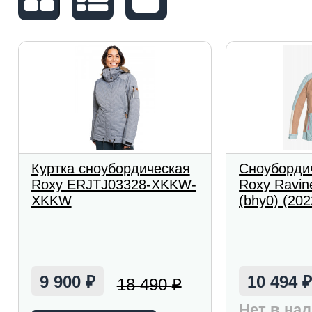
Куртка сноубордическая
Сноубордич
Roxy ERJTJ03328-XKKW-
Roxy Ravin
XKKW
(bhy0) (202
9 900
10 494
18 490
₽
₽
Нет в на