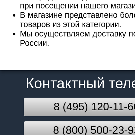
при посещении нашего магаз
В магазине представлено бол
товаров из этой категории.
Мы осуществляем доставку п
России.
Контактный те
8 (495) 120-11-6
8 (800) 500-23-9