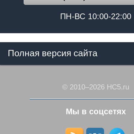
ПН-ВС 10:00-22:00
Полная версия сайта
© 2010–2026 HC5.ru
Мы в соцсетях