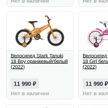
Нет в наличии
Нет в на
Велосипед Stark Tanuki
Велосипед 
18 Boy оранжевый/белый
18 Girl бе
(2022)
(2022)
11 990
11 990
₽
Нет в наличии
Нет в на