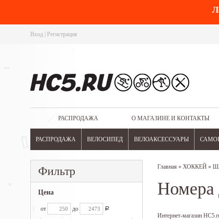
Л
Вход
|
Регистрация
РАСПРОДАЖА
О МАГАЗИНЕ И КОНТАКТЫ
РАСПРОДАЖА
ВЕЛОСИПЕД
ВЕЛОАКСЕССУАРЫ
САМО
Главная
»
ХОККЕЙ
»
Ш
Фильтр
Номера 
Цена
от
до
Р
Интернет-магазин HC5.r