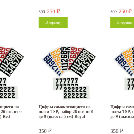
250
250
₽
₽
300
300
щиеся на
Цифры самоклеющиеся на
Цифры сам
26 шт. от 0
шлем TSP, набор 26 шт. от 0
шлем TSP, н
м) Red
до 9 (высота 5 см) Royal
до 9 (высота
350
350
₽
₽