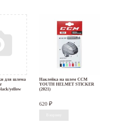
ки для шлема
Наклейка на шлем CCM
r
YOUTH HELMET STICKER
ack/yellow
(2021)
620
₽