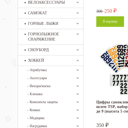
ВЕЛОАКСЕССУАРЫ
250
₽
300
САМОКАТ
ГОРНЫЕ ЛЫЖИ
ГОРНОЛЫЖНОЕ
СНАРЯЖЕНИЕ
СНОУБОРД
ХОККЕЙ
–
Атрибутика
–
Аксессуары
–
Визоры/маски
–
Клюшки
–
Комплекты защиты
Цифры самоклею
шлем TSP, набор 
–
Коньки
до 9 (высота 5 с
–
Медицина
350
₽
–
Нагрудники