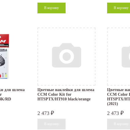
ки для шлема
Цветные наклейки для шлема
Цветные на
r
CCM Color Kit for
CCM Color K
BK/RD
HTSPTX/HT910 black/orange
HTSPTX/HT9
(2021)
2 473
2 473
₽
₽