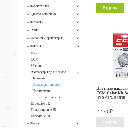
–
Налокотники
–
Одежда хоккейная
–
Перчатки
–
Сумки
–
Хоккейные тренажеры
–
Шлемы
Bauer
CCM
Warrior
Аксессуары для шлемов
Запчасти
Номера для шлема
Цветные наклей
Подшлемник
CCM Color Kit fo
Чехлы для шлемов
HTSPTX/HT910 
Взрослые SR
Подростковые JR
2 473
₽
Детские YTH
–
Шорты