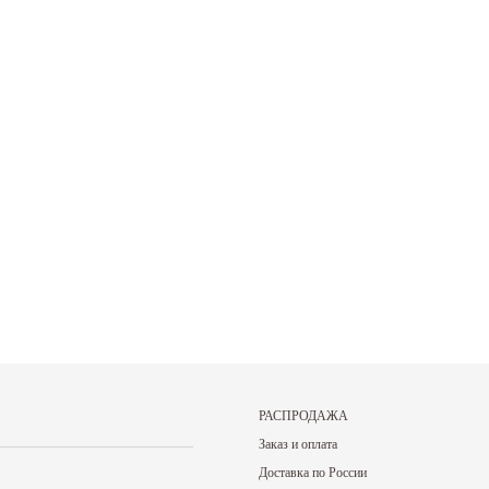
27.05.2026
27.05.2026
цены на нашу
Прокат спортивного инвентаря В нашем
Именинникам и тем
в...
прокате вы можете взять на...
был на днях! В ваш 
Читать дальше
Читать дальше
РАСПРОДАЖА
Заказ и оплата
Доставка по России