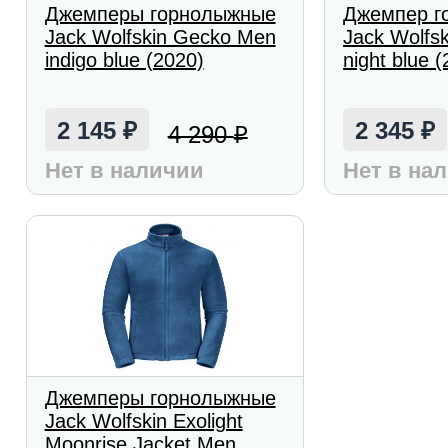
Джемперы горнолыжные
Джемпер г
Jack Wolfskin Gecko Men
Jack Wolfs
indigo blue (2020)
night blue 
2 145
2 345
4 290
₽
₽
₽
Нет в наличии
Нет в на
Джемперы горнолыжные
Jack Wolfskin Exolight
Moonrise Jacket Men