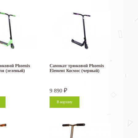
юковой Phoenix
Самокат трюковой Phoenix
ля (зеленый)
Element Космос (черный)
9 890
₽