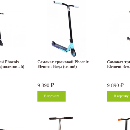
й Phoenix
Самокат трюковой Phoenix
Самокат тр
(фиолетовый)
Element Вода (синий)
Element Зем
9 890
9 890
₽
₽