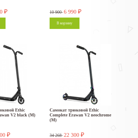
90
6 990
₽
₽
10 900
юковой Ethic
Самокат трюковой Ethic
awan V2 black (M)
Complete Erawan V2 neochrome
(M)
300
22 300
₽
₽
34 268