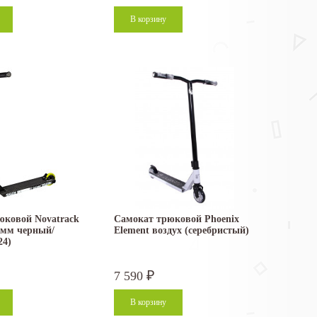
юковой Novatrack
Самокат трюковой Phoenix
 мм черный/
Element воздух (серебристый)
24)
7 590
₽