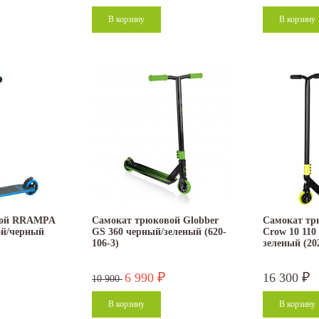
вой RRAMPA
Самокат трюковой Globber
Самокат тр
ой/черный
GS 360 черный/зеленый (620-
Crow 10 110
106-3)
зеленый (20
6 990
16 300
₽
₽
10 900