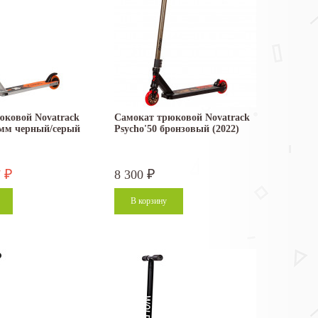
юковой Novatrack
Самокат трюковой Novatrack
 мм черный/серый
Psycho'50 бронзовый (2022)
7
8 300
₽
₽