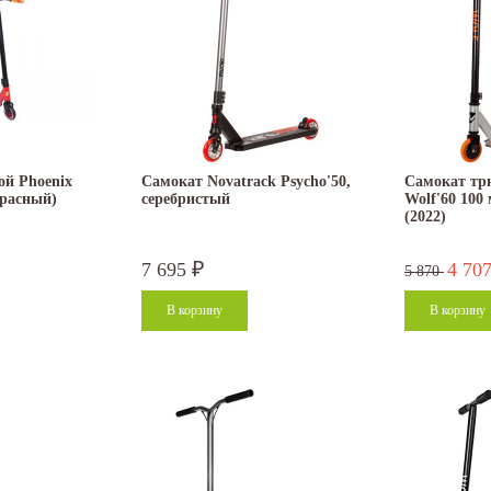
й Phoenix
Самокат Novatrack Psycho'50,
Самокат тр
красный)
серебристый
Wolf'60 100
(2022)
7 695
4 70
₽
5 870