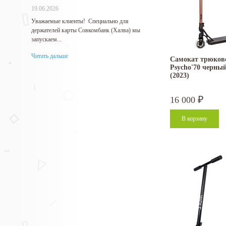
19.06.2026
27.05.2026
Уважаемые клиенты! Специально для
Гарантируем самые низкие 
держателей карты Совкомбанк (Халва) мы
продукцию!...
запускаем...
Читать дальше
Читать дальше
Самокат трюково
Psycho'70 черны
(2023)
16 000
₽