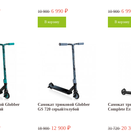
6 990
6 9
₽
₽
10 900
10 900
ой Globber
Самокат трюковой Globber
Самокат тр
ый
GS 720 серый/голубой
Complete Er
12 900
20 
₽
₽
18 900
31 720