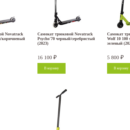
27.05.2026
27.05.2026
цены на нашу
Прокат спортивного инвентаря В нашем
Именинникам и тем
прокате вы можете взять на сутки:...
был на днях! В ваш 
Читать дальше
Читать дальше
й Novatrack
Самокат трюковой Novatrack
Самокат тр
й/коричневый
Psycho'70 черный/серебристый
Wolf 10 100
(2023)
зеленый (20
16 100
5 800
₽
₽