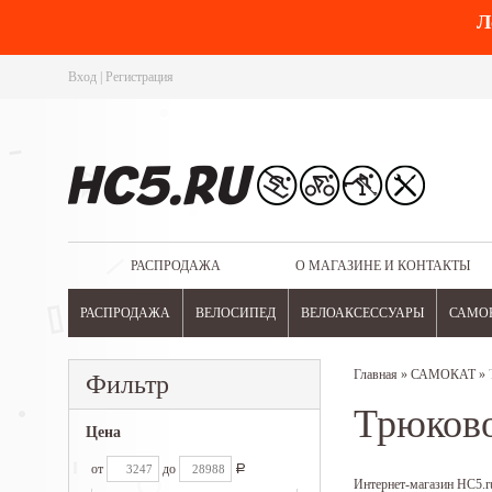
Л
Вход
|
Регистрация
РАСПРОДАЖА
О МАГАЗИНЕ И КОНТАКТЫ
РАСПРОДАЖА
ВЕЛОСИПЕД
ВЕЛОАКСЕССУАРЫ
САМО
Главная
»
САМОКАТ
»
Фильтр
Трюков
Цена
от
до
Р
Интернет-магазин HC5.ru