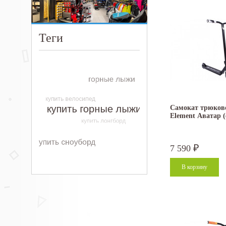
Теги
Самокат трюково
Element Аватар 
7 590
₽