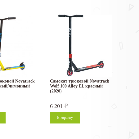
юковой Novatrack
Самокат трюковой Novatrack
рный/лимонный
Wolf 100 Alloy EL красный
(2020)
6 201
₽