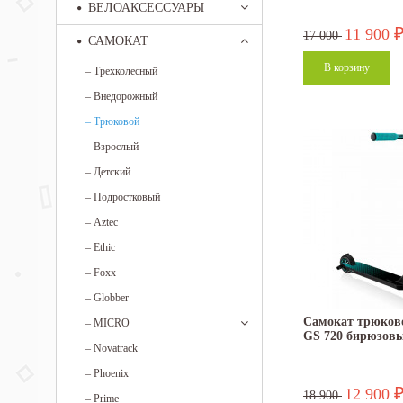
ВЕЛОАКСЕССУАРЫ
11 900
17 000
САМОКАТ
–
Трехколесный
–
Внедорожный
–
Трюковой
–
Взрослый
–
Детский
–
Подростковый
–
Aztec
–
Ethic
–
Foxx
–
Globber
Самокат трюков
–
MICRO
GS 720 бирюзов
–
Novatrack
–
Phoenix
12 900
18 900
–
Prime