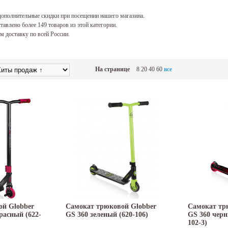
ополнительные скидки при посещении нашего магазина.
тавлено более 149 товаров из этой категории.
 доставку по всей России.
На странице
8
20
40
60
все
ой Globber
Самокат трюковой Globber
Самокат тр
расный (622-
GS 360 зеленый (620-106)
GS 360 черн
102-3)