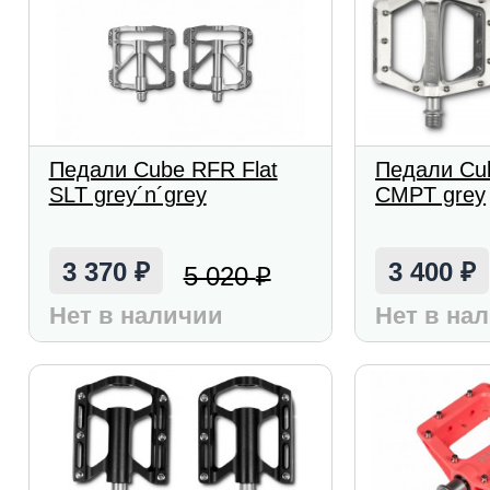
Педали Cube RFR Flat
Педали Cub
SLT grey´n´grey
CMPT grey
3 370
3 400
5 020
₽
₽
₽
Нет в наличии
Нет в на