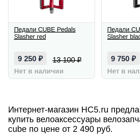
Педали CUBE Pedals
Педали CU
Slasher red
Slasher bla
9 250
9 750
13 100
₽
₽
₽
Нет в наличии
Нет в на
Интернет-магазин HC5.ru предла
купить велоаксессуары велозапч
cube по цене от 2 490 руб.