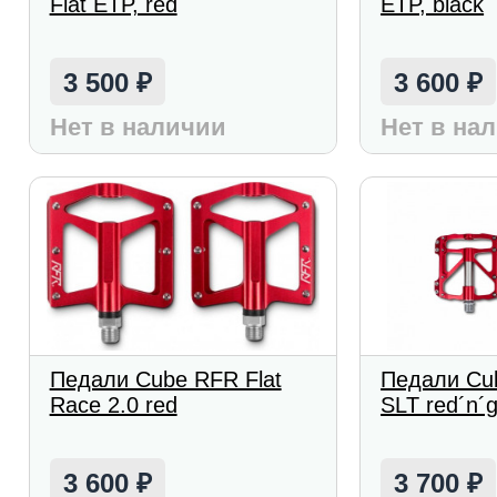
Flat ETP, red
ETP, black
3 500
3 600
₽
₽
Нет в наличии
Нет в на
Педали Cube RFR Flat
Педали Cub
Race 2.0 red
SLT red´n´
3 600
3 700
₽
₽