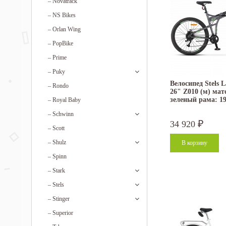
–
Novatrack
–
NS Bikes
–
Orlan Wing
–
PopBike
–
Prime
–
Puky
Велосипед Stels 
–
Rondo
26" Z010 (м) ма
зеленый рама: 19
–
Royal Baby
–
Schwinn
34 920
₽
–
Scott
–
Shulz
–
Spinn
–
Stark
–
Stels
–
Stinger
–
Superior