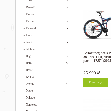
–
Cube
–
Dewolf
–
Electra
–
Format
–
Forward
–
Foxx
–
Giant
–
Globber
Велосипед Stels 
–
Hagen
26" V011 (м) тем
рама: 17.5" (2025
–
Haro
–
Horst
25 990
₽
–
Kokua
–
Merida
–
Micro
–
Mikado
–
Nameless