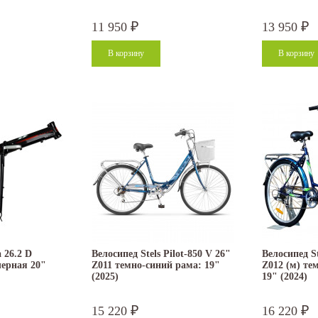
11 950
13 950
₽
₽
 26.2 D
Велосипед Stels Pilot-850 V 26"
Велосипед St
черная 20"
Z011 темно-синий рама: 19"
Z012 (м) те
(2025)
19" (2024)
15 220
16 220
₽
₽