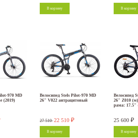
Pilot-970 MD
Велосипед Stels Pilot-970 MD
Велосипед S
e (2019)
26" V022 антрацитовый
26" Z010 (м
рама: 17.5" 
22 510
25 600
₽
₽
₽
27 510