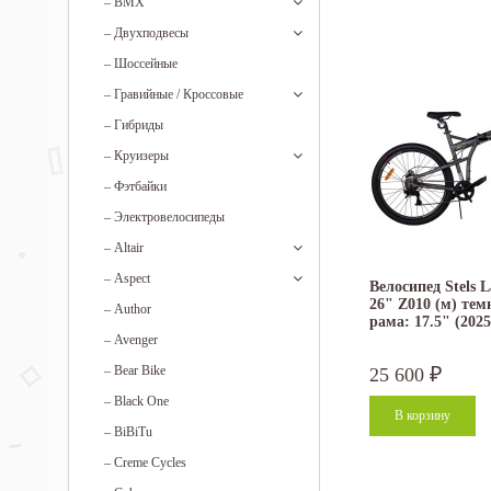
–
BMX
–
Двухподвесы
–
Шоссейные
–
Гравийные / Кроссовые
–
Гибриды
–
Круизеры
–
Фэтбайки
–
Электровелосипеды
–
Altair
–
Aspect
Велосипед Stels 
26" Z010 (м) тем
–
Author
рама: 17.5" (2025
–
Avenger
–
Bear Bike
25 600
₽
–
Black One
–
BiBiTu
–
Creme Cycles