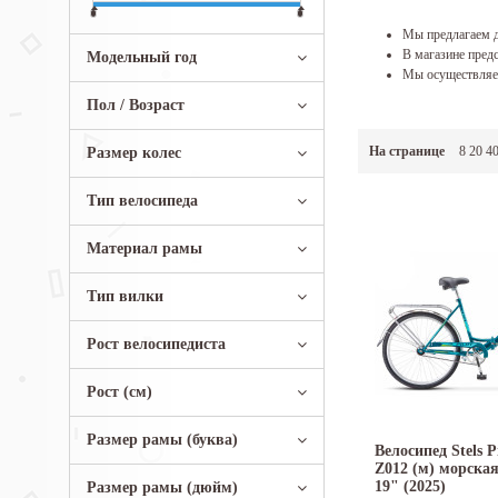
Мы предлагаем д
В магазине предс
Модельный год
Мы осуществляем
Пол / Возраст
На странице
8
20
4
Размер колес
Тип велосипеда
Материал рамы
Тип вилки
Рост велосипедиста
Рост (см)
Размер рамы (буква)
Велосипед Stels P
Z012 (м) морска
19" (2025)
Размер рамы (дюйм)