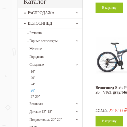
Каталог
РАСПРОДАЖА
ВЕЛОСИПЕД
–
Premium
–
Горные велосипеды
–
Женские
–
Городские
–
Складные
16"
20"
24"
Велосипед Stels 
26"
26" V021 gray/blu
27-29"
–
Беговелы
22 510
27 510
–
Детские 12"-18"
–
Подростковые 20"-26"