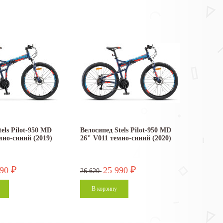
els Pilot-950 MD
Велосипед Stels Pilot-950 MD
мно-синий (2019)
26" V011 темно-синий (2020)
990
25 990
₽
₽
26 620