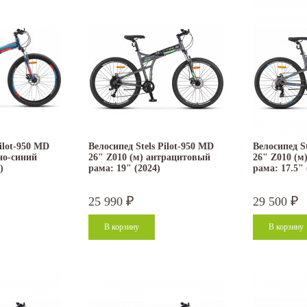
Pilot-950 MD
Велосипед Stels Pilot-950 MD
Велосипед S
но-синий
26" Z010 (м) антрацитовый
26" Z010 (м
)
рама: 19" (2024)
рама: 17.5" 
25 990
29 500
₽
₽