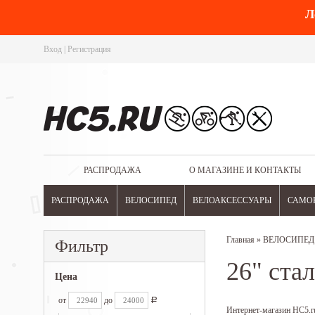
Л
Вход
|
Регистрация
РАСПРОДАЖА
О МАГАЗИНЕ И КОНТАКТЫ
РАСПРОДАЖА
ВЕЛОСИПЕД
ВЕЛОАКСЕССУАРЫ
САМО
Главная
»
ВЕЛОСИПЕД
Фильтр
26" ста
Цена
от
до
Р
Интернет-магазин HC5.ru