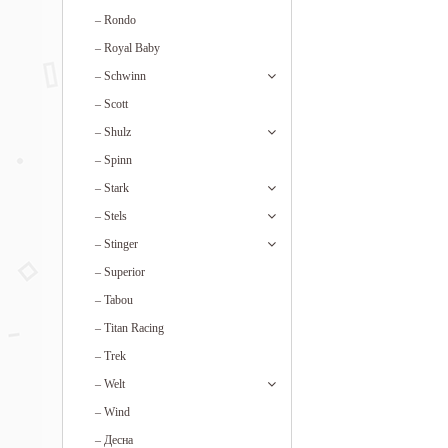
–
Rondo
–
Royal Baby
–
Schwinn
–
Scott
–
Shulz
–
Spinn
–
Stark
–
Stels
–
Stinger
–
Superior
–
Tabou
–
Titan Racing
–
Trek
–
Welt
–
Wind
–
Десна