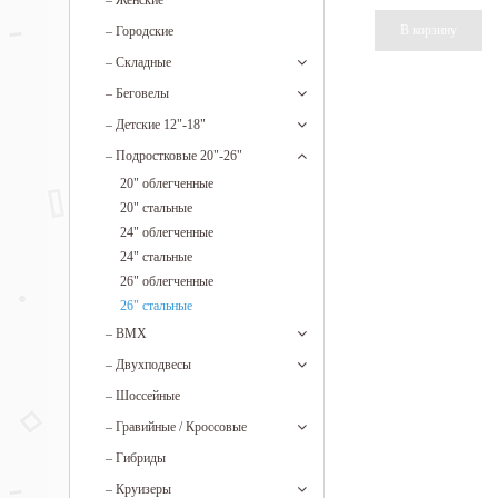
–
Женские
–
Городские
–
Складные
–
Беговелы
–
Детские 12"-18"
–
Подростковые 20"-26"
20" облегченные
20" стальные
24" облегченные
24" стальные
26" облегченные
26" стальные
–
BMX
–
Двухподвесы
–
Шоссейные
–
Гравийные / Кроссовые
–
Гибриды
–
Круизеры