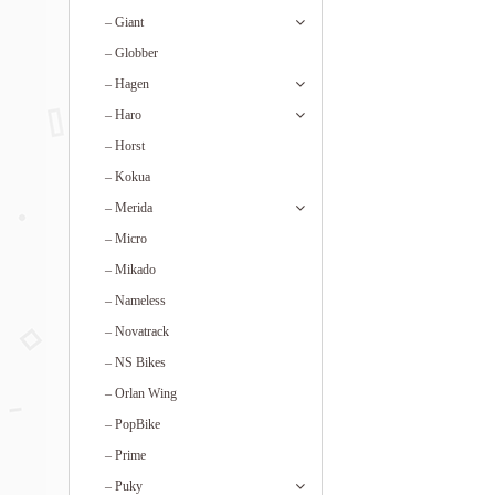
–
Giant
–
Globber
–
Hagen
–
Haro
–
Horst
–
Kokua
–
Merida
–
Micro
–
Mikado
–
Nameless
–
Novatrack
–
NS Bikes
–
Orlan Wing
–
PopBike
–
Prime
–
Puky