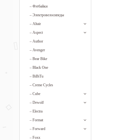
–
Фэтбайки
–
Электровелосипеды
–
Altair
–
Aspect
–
Author
–
Avenger
–
Bear Bike
–
Black One
–
BiBiTu
–
Creme Cycles
–
Cube
–
Dewolf
–
Electra
–
Format
–
Forward
–
Foxx