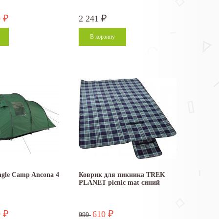
0
2 241
₽
₽
gle Camp Ancona 4
Коврик для пикника TREK
PLANET picnic mat синий
0
610
₽
₽
999