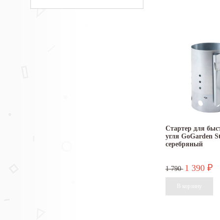
Cтартер для быс
угля GoGarden St
серебряный
1 390
₽
1 790