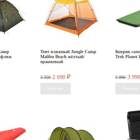
Camp
Тент пляжный Jungle Camp
Коврик сам
уфляж
Malibu Beach жёлтый/
Trek Planet 
оранжевый
2 690
3 99
₽
3 350
5 990