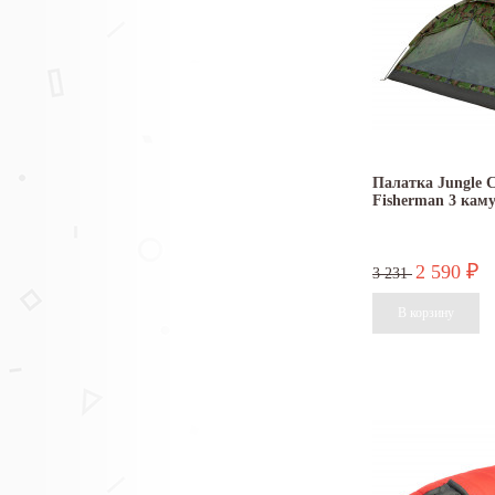
Палатка Jungle 
Fisherman 3 кам
2 590
₽
3 231