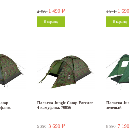
1 490
1 69
₽
2 490
1 971
Camp
Палатка Jungle Camp Forester
Палатка Jun
уфляж
4 камуфляж 70856
зеленый
3 690
7 19
₽
5 290
8 990