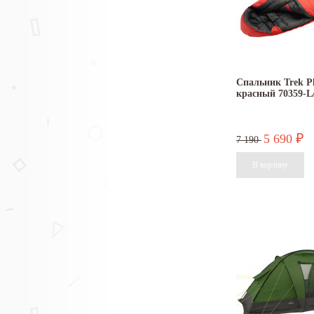
Спальник Trek Pl
красный 70359-L
5 690
₽
7 190