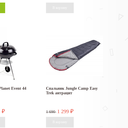
lanet Event 44
Спальник Jungle Camp Easy
Trek антрацит
5
1 299
₽
₽
1 690