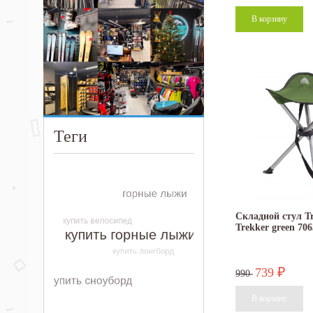
Теги
Складной стул Tr
Trekker green 706
739
₽
990