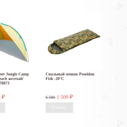
нт Jungle Camp
Спальный мешок Poseidon
each желтый/
Fish -20°C
70873
0
1 500
₽
₽
6 500