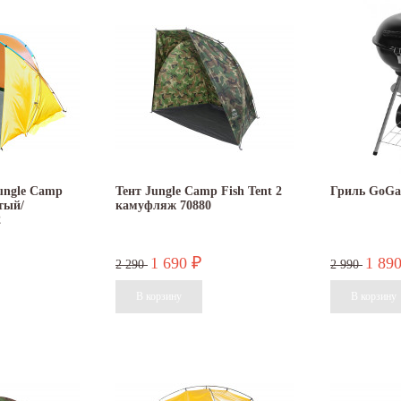
27.05.2026
27.05.2026
цены на нашу
Прокат спортивного инвентаря В нашем
Именинникам и тем
прокате вы можете взять на сутки:
был на днях! В ваш 
велосипеды...
Читать дальше
ungle Camp
Тент Jungle Camp Fish Tent 2
Гриль GoGa
тый/
камуфляж 70880
Читать дальше
2
1 690
1 89
₽
2 290
2 990