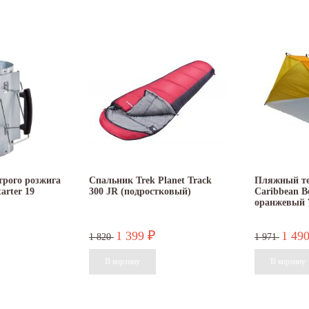
трого розжига
Спальник Trek Planet Track
Пляжный те
arter 19
300 JR (подростковый)
Caribbean B
оранжевый 
1 399
1 49
₽
1 820
1 971