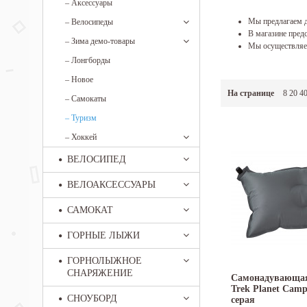
–
Аксессуары
Мы предлагаем д
–
Велосипеды
В магазине предс
–
Зима демо-товары
Мы осуществляем
–
Лонгборды
–
Новое
На странице
8
20
4
–
Самокаты
–
Туризм
–
Хоккей
ВЕЛОСИПЕД
ВЕЛОАКСЕССУАРЫ
САМОКАТ
ГОРНЫЕ ЛЫЖИ
ГОРНОЛЫЖНОЕ
СНАРЯЖЕНИЕ
Самонадувающая
Trek Planet Camp
СНОУБОРД
серая