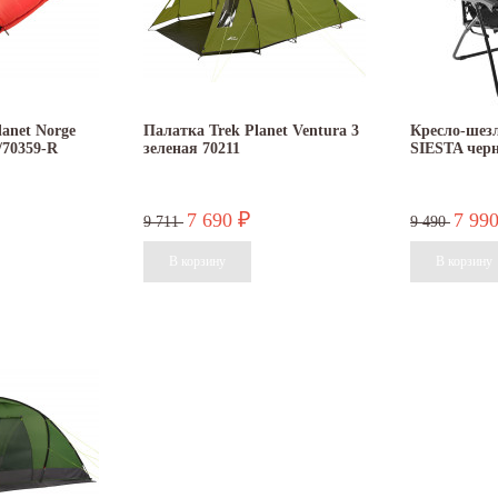
anet Norge
Палатка Trek Planet Ventura 3
Кресло-шез
/70359-R
зеленая 70211
SIESTA чер
7 690
7 99
₽
9 711
9 490