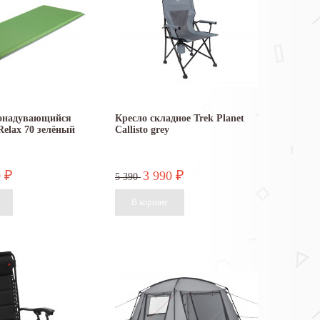
онадувающийся
Кресло складное Trek Planet
Relax 70 зелёный
Callisto grey
0
3 990
₽
₽
5 390