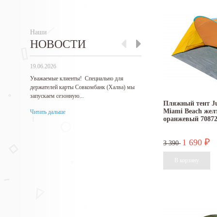
Наши
НОВОСТИ
19.06.2026
27.05.2026
Уважаемые клиенты! Специально для
Гарантируем самые низкие 
держателей карты Совкомбанк (Халва) мы
продукцию! Нашли...
запускаем сезонную...
Читать дальше
Пляжный тент J
Miami Beach жел
Читать дальше
оранжевый 7087
1 690
₽
3 390