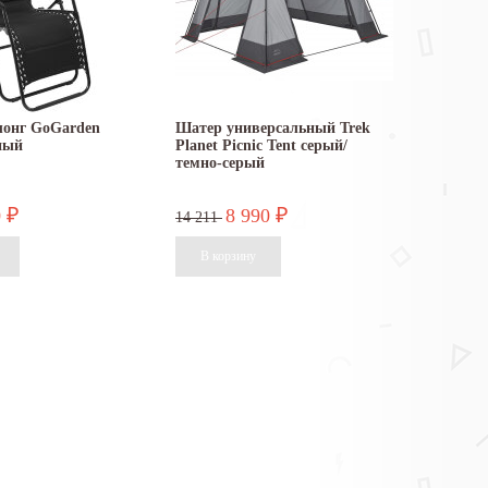
лонг GoGarden
Шатер универсальный Trek
ный
Planet Picnic Tent серый/
темно-серый
0
8 990
₽
₽
14 211