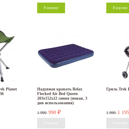
ek Planet
Надувная кровать Relax
Гриль Trek P
36
Flocked Air Bed Queen
203x152x22 синяя (новая, 3
дня использования)
990
1 19
₽
1 990
1 990