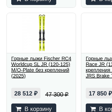
Горные лыжи Fischer RC4
Горные лыж
Worldcup SL JR (120-125)
Race JR (1
M/O-Plate без креплений
крепления
(2025)
JRS Brake 7
28 512
17 850
47 300
₽
₽
В корзину
В ко