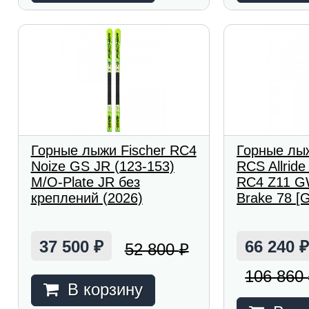
Горные лыжи Fischer RC4
Горные лыж
Noize GS JR (123-153)
RCS Allrid
M/O-Plate JR без
RC4 Z11 GW
креплений (2026)
Brake 78 [G
37 500
66 240
52 800
₽
₽
106 860
В корзину