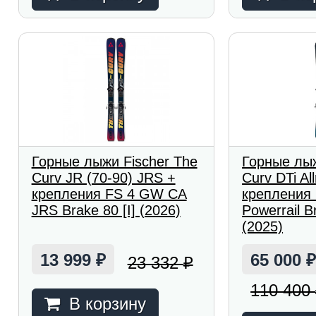
Горные лыжи Fischer The
Горные лыж
Curv JR (70-90) JRS +
Curv DTi All
крепления FS 4 GW CA
крепления
JRS Brake 80 [I] (2026)
Powerrail B
(2025)
13 999
65 000
23 332
₽
₽
110 400
В корзину