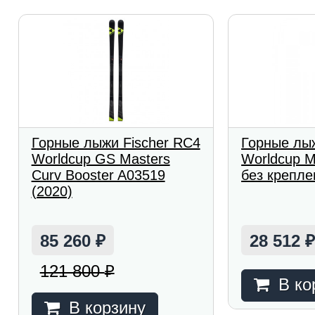
Горные лыжи Fischer RC4
Горные лыж
Worldcup GS Masters
Worldcup M
Curv Booster A03519
без крепле
(2020)
85 260
28 512
₽
121 800
₽
В ко
В корзину