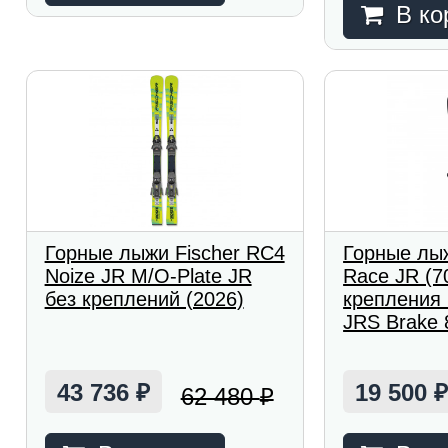
В ко
Горные лыжи Fischer RC4
Горные лыж
Noize JR M/O-Plate JR
Race JR (7
без креплений (2026)
крепления
JRS Brake 8
43 736
19 500
62 480
₽
₽