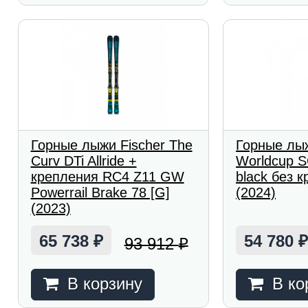
Горные лыжи Fischer The
Горные лыж
Curv DTi Allride +
Worldcup S
крепления RC4 Z11 GW
black без 
Powerrail Brake 78 [G]
(2024)
(2023)
65 738
54 780
93 912
₽
₽
В корзину
В ко