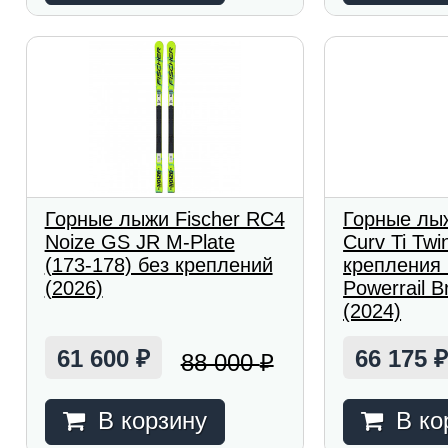
Горные лыжи Fischer RC4
Горные лыж
Noize GS JR M-Plate
Curv Ti Twi
(173-178) без креплений
крепления
(2026)
Powerrail B
(2024)
61 600
66 175
88 000
₽
₽
В корзину
В ко