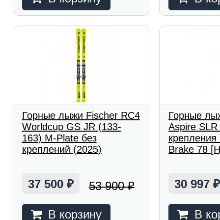
Горные лыжи Fischer RC4
Горные лыж
Worldcup GS JR (133-
Aspire SLR
163) M-Plate без
крепления
креплений (2025)
Brake 78 [H
37 500
30 997
53 900
₽
₽
В корзину
В ко