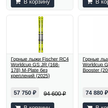
В корзину
В ко
Горные лыжи Fischer RC4
Горные лыж
Worldcup GS JR (168-
Worldcup 
178) M-Plate без
Booster (20
креплений (2025)
57 750
74 880
94 600
₽
₽
В корзину
В ко