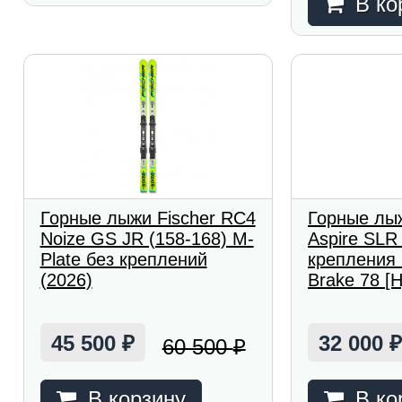
В ко
Горные лыжи Fischer RC4
Горные лыж
Noize GS JR (158-168) M-
Aspire SLR
Plate без креплений
крепления
(2026)
Brake 78 [H
45 500
32 000
60 500
₽
₽
В корзину
В ко