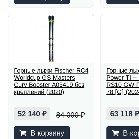
Горные лыжи Fischer RC4
Горные лыж
Worldcup GS Masters
Power TI +
Curv Booster A03419 без
RS10 GW Po
креплений (2020)
78 [G] (202
52 140
63 118
84 000
₽
₽
В корзину
В ко