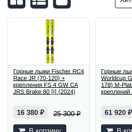
Горные лыжи Fischer RC4
Горные лыж
Race JR (70-120) +
Worldcup G
крепления FS 4 GW CA
178) M-Plat
JRS Brake 80 [I] (2024)
креплений 
16 380
61 920
25 300
₽
₽
В корзину
В ко