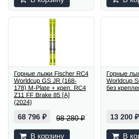
Горные лыжи Fischer RC4
Горные лыж
Worldcup GS JR (168-
Worldcup 
178) M-Plate + креп. RC4
без крепле
Z11 FF Brake 85 [A]
(2024)
68 796
13 200
98 280
₽
₽
В корзину
В ко