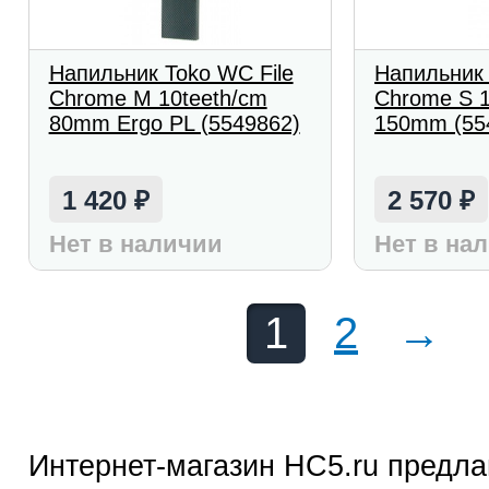
Напильник Toko WC File
Напильник 
Chrome M 10teeth/cm
Chrome S 1
80mm Ergo PL (5549862)
150mm (55
1 420
2 570
₽
₽
Нет в наличии
Нет в на
1
2
→
Интернет-магазин HC5.ru предла