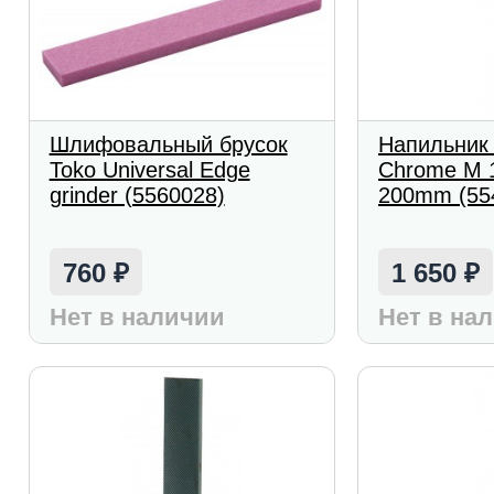
Шлифовальный брусок
Напильник 
Toko Universal Edge
Chrome M 
grinder (5560028)
200mm (55
760
1 650
₽
₽
Нет в наличии
Нет в на