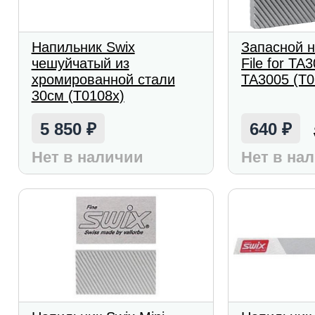
Напильник Swix
Запасной н
чешуйчатый из
File for TA
хромированной стали
TA3005 (T
30см (T0108x)
5 850
640
₽
₽
Нет в наличии
Нет в на