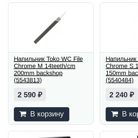
Напильник Toko WC File
Напильник 
Chrome M 14teeth/cm
Chrome S 1
200mm backshop
150mm bac
(5543813)
(5540484)
2 590
2 240
₽
₽
В корзину
В ко