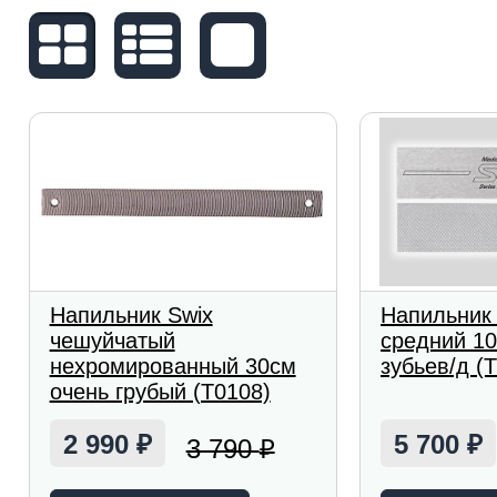
Напильник Swix
Напильник 
чешуйчатый
средний 1
нехромированный 30см
зубьев/д (
очень грубый (T0108)
2 990
5 700
3 790
₽
₽
₽