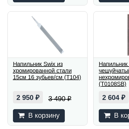
Напильник Swix из
Напильник
хромированной стали
чешуйчаты
15см 16 зубьев/см (T104)
нехромиро
(T0108SB)
2 950
2 604
3 490
₽
₽
₽
В корзину
В ко