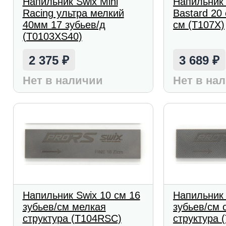
Напильник Swix Mini
Напильник
Racing ультра мелкий
Bastard 20
40мм 17 зубьев/д
см (T107X)
(T0103XS40)
2 375
3 689
₽
₽
Нет в наличии
Нет в на
Напильник Swix 10 см 16
Напильник 
зубьев/см мелкая
зубьев/см 
структура (T104RSC)
структура 