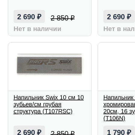
2 690
2 690
2 850
₽
₽
₽
Нет в наличии
Нет в на
Напильник Swix 10 см 10
Напильник 
зубьев/см грубая
хромирова
структура (T107RSC)
20см, 16 з
(T106N)
2 690
1 790
2 850
₽
₽
₽