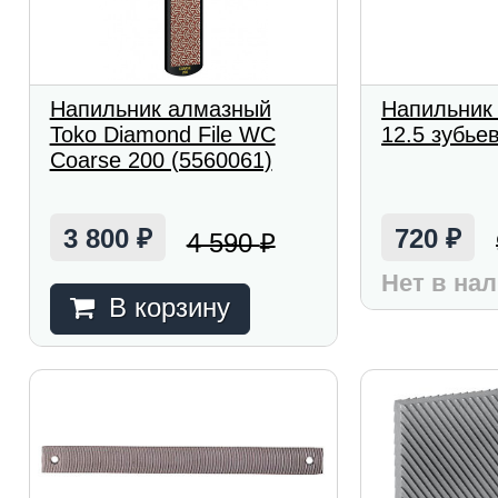
Напильник алмазный
Напильник 
Toko Diamond File WC
12.5 зубье
Coarse 200 (5560061)
3 800
720
4 590
₽
₽
₽
Нет в на
В корзину