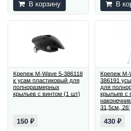
В корзину
В ко
Крепеж M-Wave 5-386118
Крепеж M-W
к усам пластиковый для
386191 ус
полноразмерных
для полно
крыльев с винтом (1 шт)
крыльев с
наконечник
31,5см, 26'
150
430
₽
₽