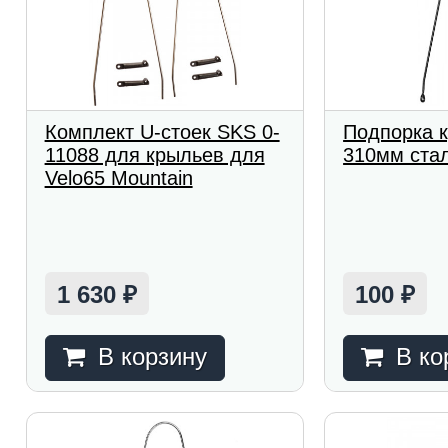
Комплект U-стоек SKS 0-
Подпорка к
11088 для крыльев для
310мм ста
Velo65 Mountain
1 630
100
₽
₽
В корзину
В ко