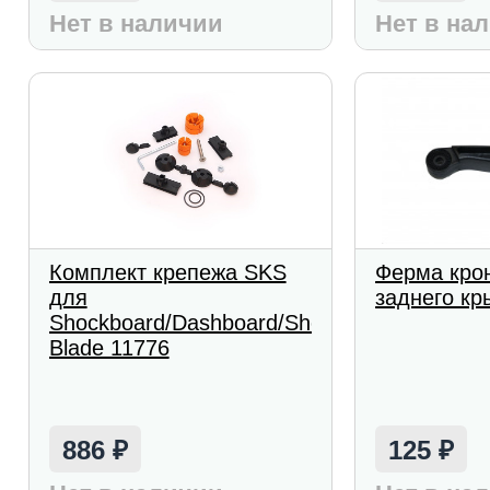
Нет в наличии
Нет в на
Комплект крепежа SKS
Ферма кро
для
заднего к
Shockboard/Dashboard/Shock
Blade 11776
886
125
₽
₽