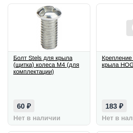
Болт Stels для крыла
Крепление
(щитка) колеса М4 (для
крыла HOG
комплектации)
60
183
₽
₽
Нет в наличии
Нет в на