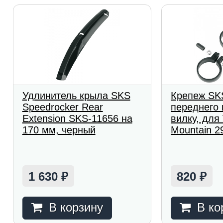
Удлинитель крыла SKS
Крепеж SK
Speedrocker Rear
переднего 
Extension SKS-11656 на
вилку, для
170 мм, черный
Mountain 2
1 630
820
₽
₽
В корзину
В ко