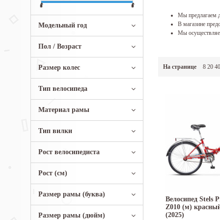
Мы предлагаем д
В магазине предс
Модельный год
Мы осуществляем
Пол / Возраст
На странице
8
20
4
Размер колес
Тип велосипеда
Материал рамы
Тип вилки
Рост велосипедиста
Рост (см)
Размер рамы (буква)
Велосипед Stels P
Z010 (м) красны
(2025)
Размер рамы (дюйм)