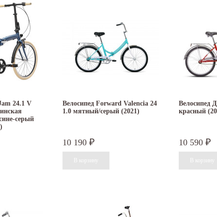
Jam 24.1 V
Велосипед Forward Valencia 24
Велосипед Д
линская
1.0 мятный/серый (2021)
красный (20
сине-серый
)
10 190
10 590
₽
₽