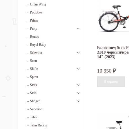
–
Orlan Wing
–
PopBike
–
Prime
–
Puky
–
Rondo
–
Royal Baby
Велосипед Stels P
Z010 черный/кра
–
Schwinn
14" (2023)
–
Scott
–
Shulz
10 950
₽
–
Spinn
–
Stark
–
Stels
–
Stinger
–
Superior
–
Tabou
–
Titan Racing