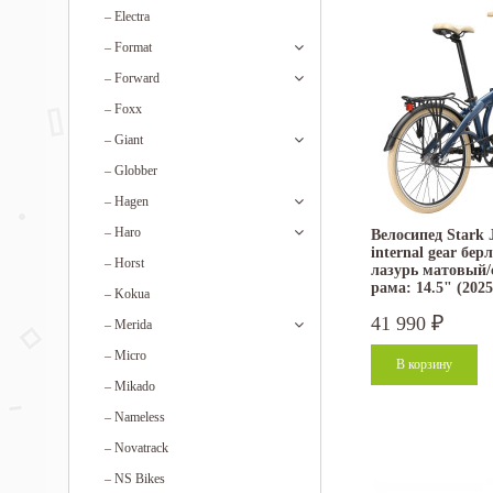
–
Electra
–
Format
–
Forward
–
Foxx
–
Giant
–
Globber
–
Hagen
–
Haro
Велосипед Stark 
internal gear бер
–
Horst
лазурь матовый/
рама: 14.5" (2025
–
Kokua
41 990
₽
–
Merida
–
Micro
–
Mikado
–
Nameless
–
Novatrack
–
NS Bikes