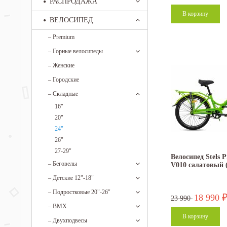
РАСПРОДАЖА
ВЕЛОСИПЕД
–
Premium
–
Горные велосипеды
–
Женские
–
Городские
–
Складные
16"
20"
24"
26"
27-29"
Велосипед Stels P
–
Беговелы
V010 салатовый 
–
Детские 12"-18"
–
Подростковые 20"-26"
18 990
23 990
–
BMX
–
Двухподвесы