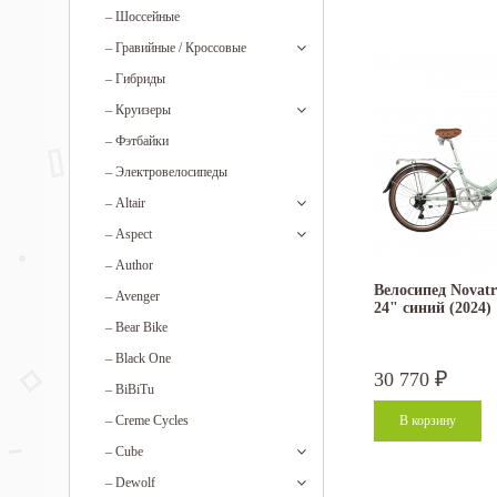
–
Шоссейные
–
Гравийные / Кроссовые
–
Гибриды
–
Круизеры
–
Фэтбайки
–
Электровелосипеды
–
Altair
–
Aspect
–
Author
Велосипед Novatr
–
Avenger
24" синий (2024)
–
Bear Bike
–
Black One
30 770
₽
–
BiBiTu
–
Creme Cycles
–
Cube
–
Dewolf