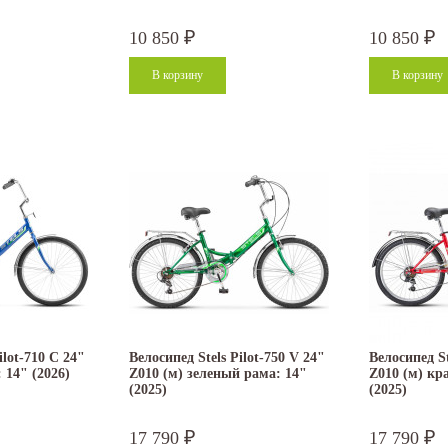
10 850
10 850
₽
₽
ilot-710 C 24"
Велосипед Stels Pilot-750 V 24"
Велосипед St
 14" (2026)
Z010 (м) зеленый рама: 14"
Z010 (м) кр
(2025)
(2025)
17 790
17 790
₽
₽