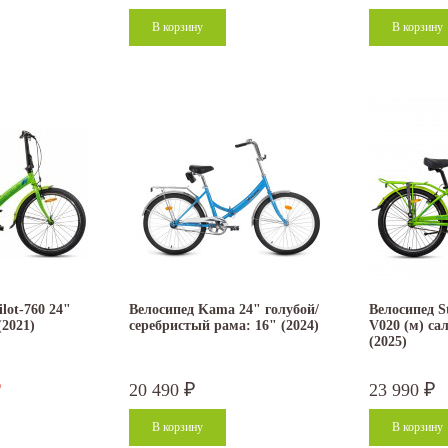
ilot-760 24"
Велосипед Kama 24" голубой/
Велосипед St
(2021)
серебристый рама: 16" (2024)
V020 (м) са
(2025)
20 490
23 990
₽
₽
₽