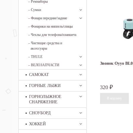
–
Ремнаборы
–
Сумки
–
Фонари передние/задние
–
Фонарики на ниппель/спицы
–
Чехлы для телефона/планшета
–
Чистящие средства и
аксессуары
–
THULE
Звонок Oyyo BL
–
ВЕЛОЗАПЧАСТИ
САМОКАТ
ГОРНЫЕ ЛЫЖИ
320
₽
ГОРНОЛЫЖНОЕ
СНАРЯЖЕНИЕ
СНОУБОРД
ХОККЕЙ