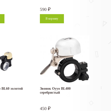
590
₽
 BL60 золотой
Звонок Oyyo BL400
серебристый
450
₽