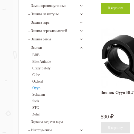
–
Замки противоугонные
–
Защита на шатуны
–
Защита пера
–
Защита переключателей
–
Защита рамы
–
Звонки
BBB
Bike Attitude
Crazy Safety
Cube
Oxford
Oyyo
Звонок Oyyo BL7
Schwinn
Stels
STG
Zefal
590
₽
–
Зеркала заднего вида
–
Инструменты