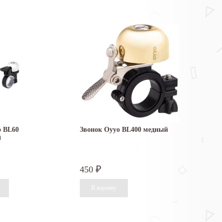
o BL60
Звонок Oyyo BL400 медный
й
450
₽