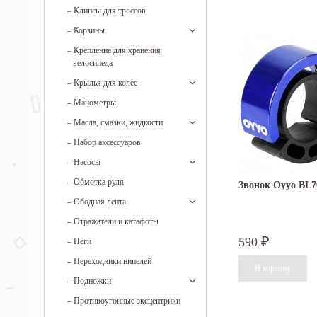
–
Клипсы для троссов
–
Корзины
–
Крепление для хранения
велосипеда
–
Крылья для колес
–
Манометры
–
Масла, смазки, жидкости
–
Набор аксессуаров
–
Насосы
–
Обмотка руля
Звонок Oyyo BL7
–
Ободная лента
–
Отражатели и катафоты
590
–
Пеги
₽
–
Переходники нипелей
–
Подножки
–
Противоугонные эксцентрики