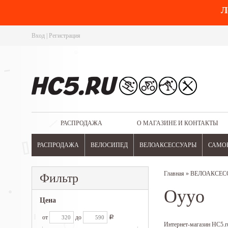
Л
Вход
|
Регистрация
РАСПРОДАЖА
О МАГАЗИНЕ И КОНТАКТЫ
РАСПРОДАЖА
ВЕЛОСИПЕД
ВЕЛОАКСЕССУАРЫ
САМО
Главная
»
ВЕЛОАКСЕС
Фильтр
Oyyo
Цена
от
до
Р
Интернет-магазин HC5.ru