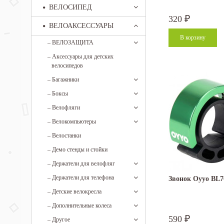
ВЕЛОСИПЕД
320
₽
ВЕЛОАКСЕССУАРЫ
–
ВЕЛОЗАЩИТА
–
Аксессуары для детских
велосипедов
–
Багажники
–
Боксы
–
Велофляги
–
Велокомпьютеры
–
Велостанки
–
Демо стенды и стойки
–
Держатели для велофляг
–
Держатели для телефона
Звонок Oyyo BL7
–
Детские велокресла
–
Дополнительные колеса
590
₽
–
Другое