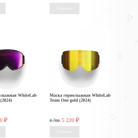
олыжная WhiteLab
Маска горнолыжная WhiteLab
 (2024)
Team One gold (2024)
40
5 220
₽
₽
8 700