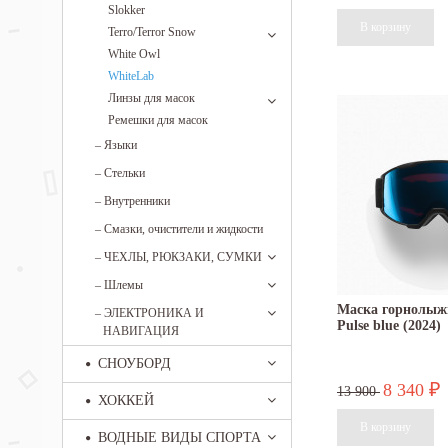
Slokker
Terro/Terror Snow
White Owl
WhiteLab
Линзы для масок
Ремешки для масок
–
Языки
–
Стельки
–
Внутренники
–
Смазки, очистители и жидкости
–
ЧЕХЛЫ, РЮКЗАКИ, СУМКИ
–
Шлемы
Маска горнолыж
–
ЭЛЕКТРОНИКА И
Pulse blue (2024)
НАВИГАЦИЯ
СНОУБОРД
8 340
₽
13 900
ХОККЕЙ
ВОДНЫЕ ВИДЫ СПОРТА