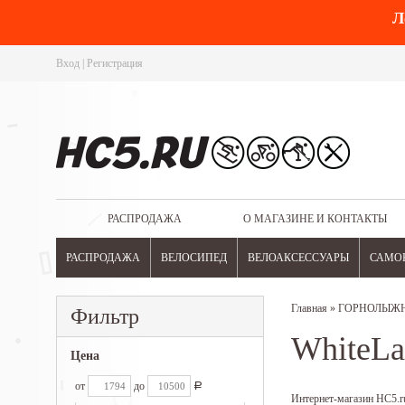
Л
Вход
|
Регистрация
РАСПРОДАЖА
О МАГАЗИНЕ И КОНТАКТЫ
РАСПРОДАЖА
ВЕЛОСИПЕД
ВЕЛОАКСЕССУАРЫ
САМО
Главная
»
ГОРНОЛЫЖН
Фильтр
WhiteLa
Цена
от
до
Р
Интернет-магазин HC5.ru