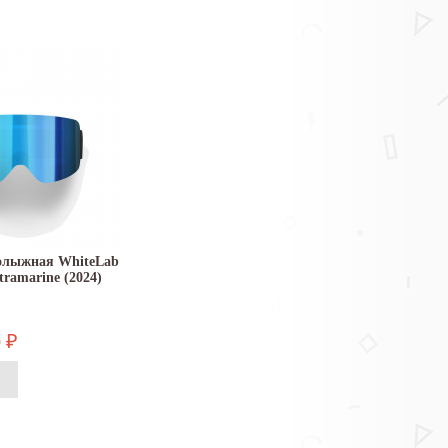
олыжная WhiteLab
tramarine (2024)
0
₽