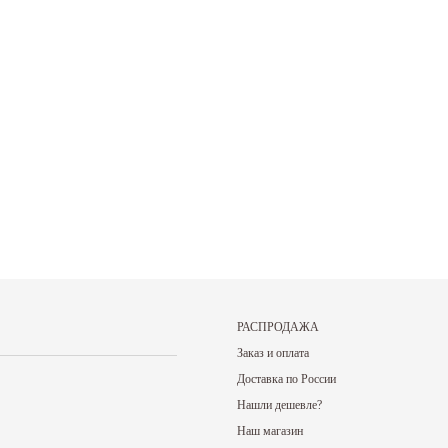
27.05.2026
27.05.2026
цены на нашу
Прокат спортивного инвентаря В нашем
Именинникам и тем
в другом...
прокате вы можете взять на сутки:...
был на днях! В ваш
Читать дальше
Читать дальше
РАСПРОДАЖА
Заказ и оплата
Доставка по России
Нашли дешевле?
Наш магазин