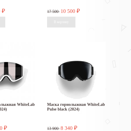
0
10 500
₽
₽
17 500
олыжная WhiteLab
Маска горнолыжная WhiteLab
024)
Pulse black (2024)
20
8 340
₽
₽
13 900