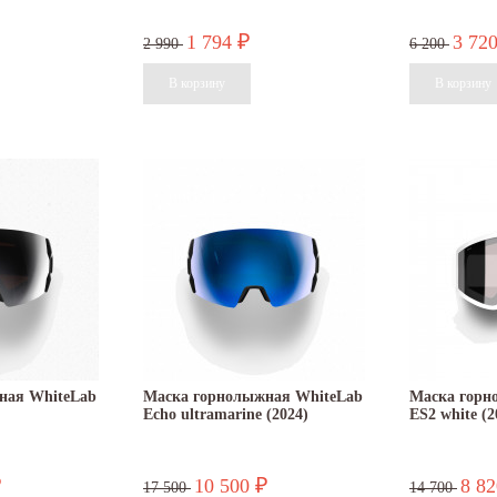
1 794
3 72
₽
2 990
6 200
ная WhiteLab
Маска горнолыжная WhiteLab
Маска горн
Echo ultramarine (2024)
ES2 white (2
10 500
8 8
₽
₽
17 500
14 700