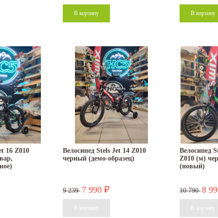
et 16 Z010
Велосипед Stels Jet 14 Z010
Велосипед St
вар,
черный (демо-образец)
Z010 (м) че
ное)
(новый)
7 990
8 9
₽
9 239
10 790