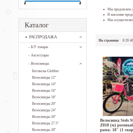
Мы предлагаем д
В магазине предс
Мы осуществляем
Каталог
РАСПРОДАЖА
На странице
8
20
4
–
Б/У товары
–
Аксессуары
–
Велосипеды
Беговелы Globber
Велосипеды 12"
Велосипеды 14"
Велосипеды 16"
Велосипеды 18"
Велосипеды 20"
Велосипеды 24"
Велосипеды 26"
Велосипед Stels M
Велосипеды 27.5"
Z010 (м) розовы
Велосипеды 28"
рама: 18" (1 скор