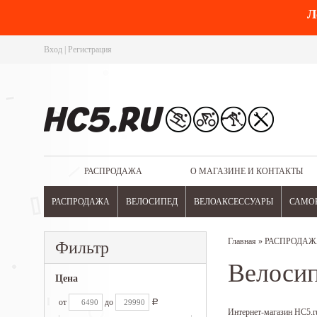
Л
Вход
|
Регистрация
РАСПРОДАЖА
О МАГАЗИНЕ И КОНТАКТЫ
РАСПРОДАЖА
ВЕЛОСИПЕД
ВЕЛОАКСЕССУАРЫ
САМО
Главная
»
РАСПРОДАЖ
Фильтр
Велосип
Цена
от
до
Р
Интернет-магазин HC5.ru