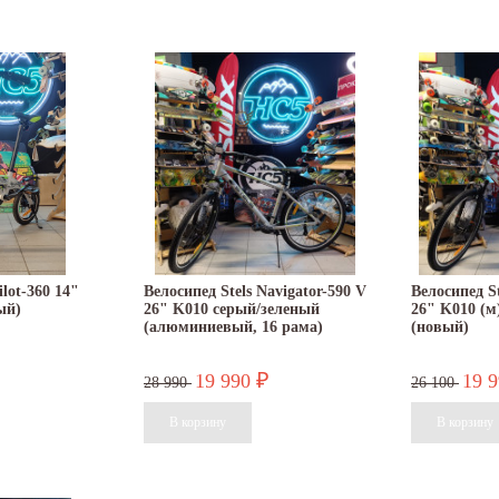
ilot-360 14"
Велосипед Stels Navigator-590 V
Велосипед St
ый)
26" K010 серый/зеленый
26" K010 (м
(алюминиевый, 16 рама)
(новый)
19 990
19 
₽
28 990
26 100