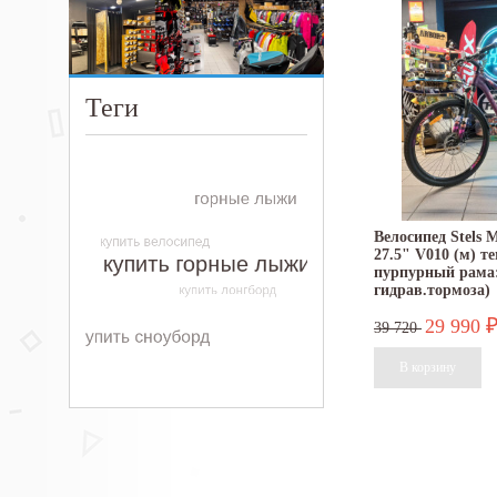
Теги
Велосипед Stels M
27.5" V010 (м) т
пурпурный рама:
гидрав.тормоза)
29 990
39 720