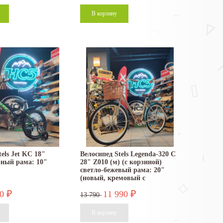
els Jet KC 18"
Велосипед Stels Legenda-320 C
рный рама: 10"
28" Z010 (м) (с корзиной)
светло-бежевый рама: 20"
(новый, кремовый с
корзинкой)
90
11 990
₽
₽
13 790