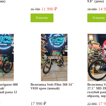
ник)
9.8" (демо)
11 990
14 
₽
16 700
18 680
avigator-400
Велосипед Stels Pilot-360 14"
Велосипед St
ый/
V010 хром (новый)
27.5" MD Z0
ый рама 12
голубой рам
образец, хо
17 990
17 
₽
₽
22 990