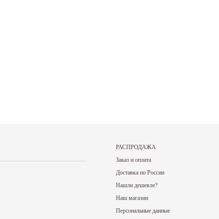
27.05.2026
27.05.2026
цены на нашу
Прокат спортивного инвентаря В нашем
Именинникам и тем
в другом...
прокате вы можете взять на...
был на днях! В ваш.
Читать дальше
Читать дальше
РАСПРОДАЖА
Заказ и оплата
Доставка по России
Нашли дешевле?
Наш магазин
Персональные данные