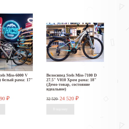
els Miss-6000 V
Велосипед Stels Miss-7100 D
) белый рама: 17"
27.5" V010 Хром рама: 18"
(Демо-товар, состояние
идеальное)
990
24 520
₽
₽
32 520