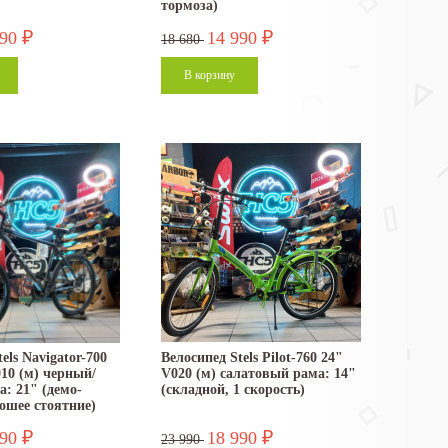
тормоза)
990
14 990
₽
₽
18 680
els Navigator-700
Велосипед Stels Pilot-760 24"
10 (м) черный/
V020 (м) салатовый рама: 14"
а: 21" (демо-
(складной, 1 скорость)
рошее стоятние)
990
18 990
₽
₽
23 990