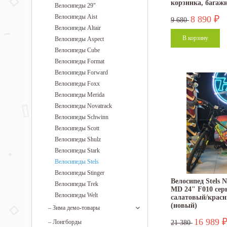
корзинка, багаж
Велосипеды 29"
Велосипеды Aist
8 890
₽
9 680
Велосипеды Altair
Велосипеды Aspect
Велосипеды Cube
Велосипеды Format
Велосипеды Forward
Велосипеды Foxx
Велосипеды Merida
Велосипеды Novatrack
Велосипеды Schwinn
Велосипеды Scott
Велосипеды Shulz
Велосипеды Stark
Велосипеды Stels
Велосипеды Stinger
Велосипед Stels N
Велосипеды Trek
MD 24" F010 сер
Велосипеды Welt
салатовый/красн
(новый)
–
Зима демо-товары
16 989
–
Лонгборды
21 380