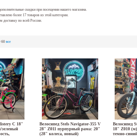
ополнительные скидки при посещении нашего магазина.
тавлено более 17 товаров из этой категории.
 доставку по всей России.
0
60
все
istery C 18"
Велосипед Stels Navigator-355 V
Велосипед S
й/зеленый
28" Z011 пурпурный рама: 20"
18" Z010 (м
ость,
(28" колеса, новый)
темно-синий