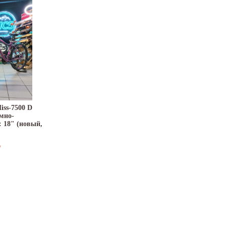
iss-7500 D
емно-
 18" (новый,
₽