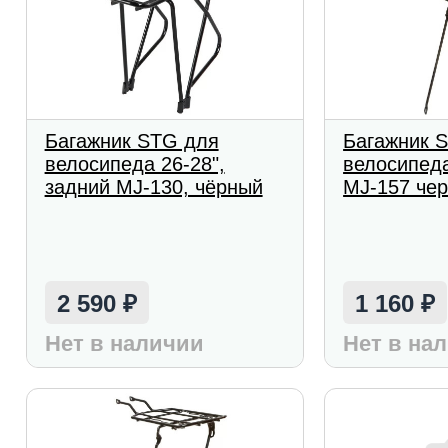
Багажник STG для
Багажник 
велосипеда 26-28",
велосипеда
задний MJ-130, чёрный
MJ-157 че
2 590
1 160
₽
₽
Нет в наличии
Нет в на