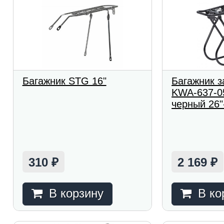
Багажник STG 16"
Багажник 
KWA-637-0
черный 26"
310
2 169
₽
₽
В корзину
В ко