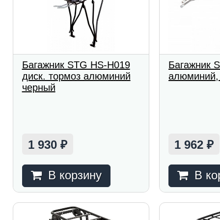
Багажник STG HS-H019
Багажник 
диск. тормоз алюминий
алюминий,
черный
1 930
1 962
₽
₽
В корзину
В ко