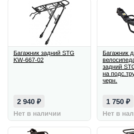
Багажник задний STG
Багажник 
KW-667-02
велосипеда
задний ST
на подс.тр
черн.
2 940
1 750
₽
₽
Нет в наличии
Нет в на