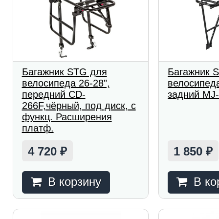
Багажник STG для
Багажник 
велосипеда 26-28",
велосипеда
передний CD-
задний MJ-
266F,чёрный, под диск, с
функц. Расширения
платф.
4 720
1 850
₽
₽
В корзину
В ко