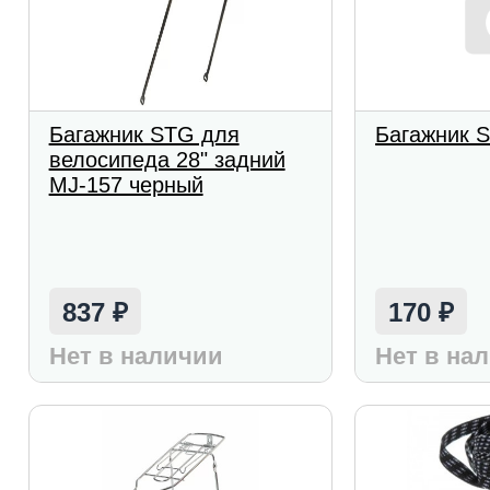
Багажник STG для
Багажник S
велосипеда 28" задний
MJ-157 черный
837
170
₽
₽
Нет в наличии
Нет в на