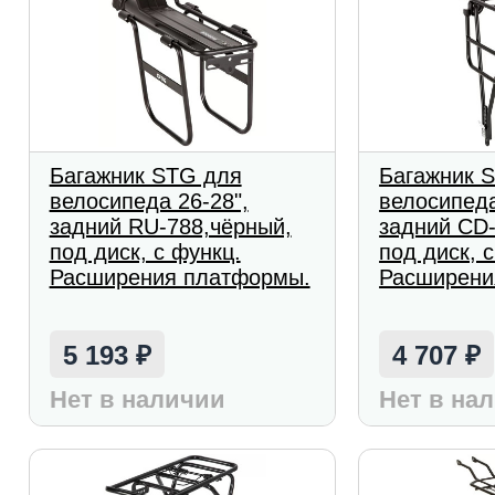
Багажник STG для
Багажник 
велосипеда 26-28",
велосипеда
задний RU-788,чёрный,
задний CD-
под диск, с функц.
под диск, 
Расширения платформы.
Расширени
5 193
4 707
₽
₽
Нет в наличии
Нет в на