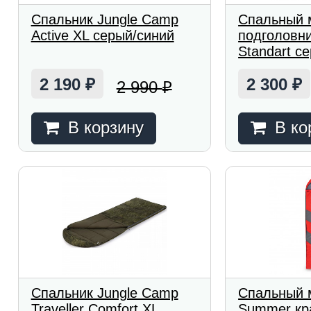
Спальник Jungle Camp
Спальный 
Active XL серый/синий
подголовни
Standart с
2 190
2 300
2 990
₽
₽
₽
В корзину
В ко
Спальник Jungle Camp
Спальный м
Traveller Comfort XL
Summer кр