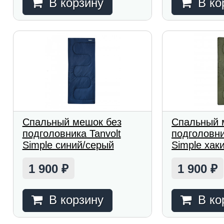
В корзину
В ко
Спальный мешок без
Спальный 
подголовника Tanvolt
подголовни
Simple синий/серый
Simple хак
1 900
1 900
₽
₽
В корзину
В ко