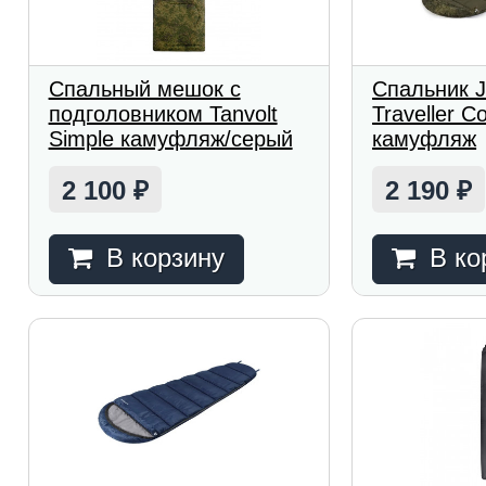
Спальный мешок с
Спальник 
подголовником Tanvolt
Traveller C
Simple камуфляж/серый
камуфляж
2 100
2 190
₽
₽
В корзину
В ко