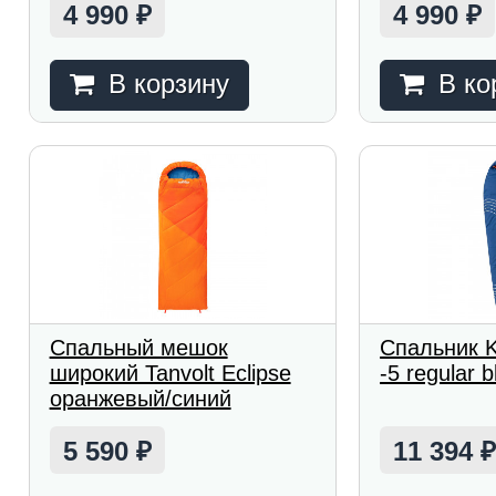
4 990
4 990
₽
₽
В корзину
В ко
Спальный мешок
Спальник K
широкий Tanvolt Eclipse
-5 regular b
оранжевый/синий
5 590
11 394
₽