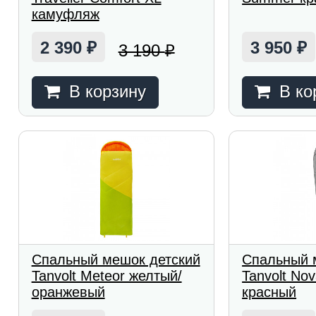
камуфляж
2 390
3 950
3 190
₽
₽
₽
В корзину
В ко
Спальный мешок детский
Спальный 
Tanvolt Meteor желтый/
Tanvolt No
оранжевый
красный