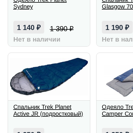
Sydney
Glasgow 7
1 140
1 190
1 390
₽
₽
₽
Нет в наличии
Нет в на
Спальник Trek Planet
Одеяло Tre
Active JR (подростковый)
Camper Co