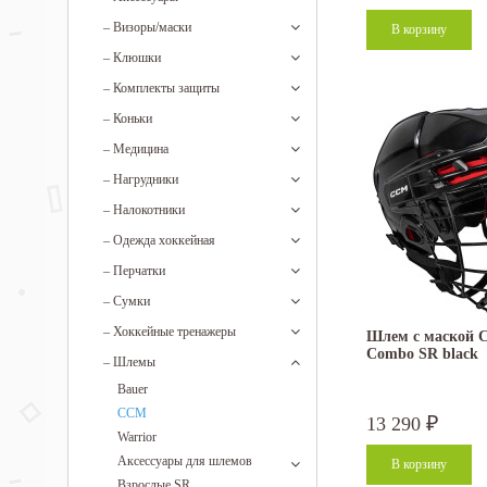
–
Визоры/маски
–
Клюшки
–
Комплекты защиты
–
Коньки
–
Медицина
–
Нагрудники
–
Налокотники
–
Одежда хоккейная
–
Перчатки
–
Сумки
–
Хоккейные тренажеры
Шлем с маской C
Combo SR black
–
Шлемы
Bauer
CCM
13 290
₽
Warrior
Аксессуары для шлемов
Взрослые SR