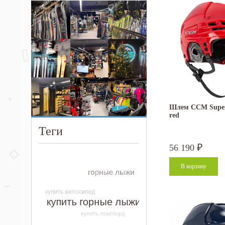
Шлем CCM Super
red
Теги
56 190
₽