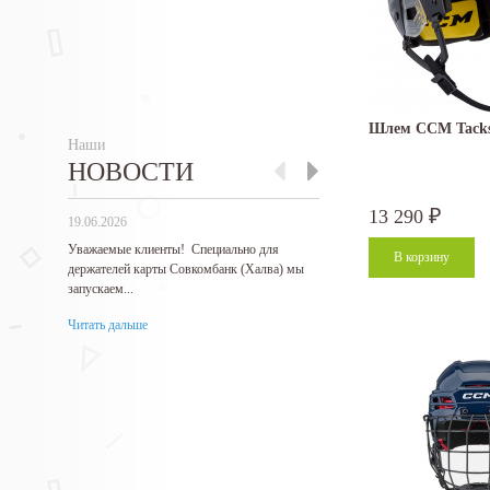
Шлем CCM Tacks 
Наши
НОВОСТИ
13 290
₽
19.06.2026
27.05.2026
Уважаемые клиенты! Специально для
Гарантируем самые низкие 
держателей карты Совкомбанк (Халва) мы
продукцию! Нашли дешевле
запускаем...
месте? Не...
Читать дальше
Читать дальше