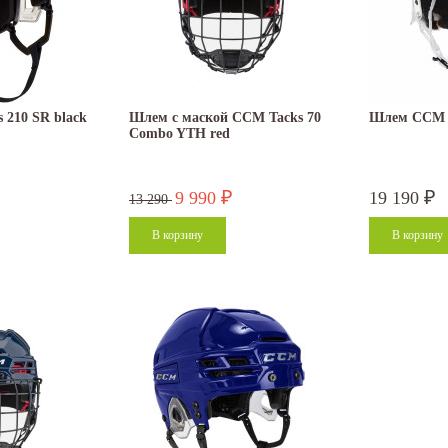
210 SR black
Шлем с маской CCM Tacks 70
Шлем CCM T
Combo YTH red
9 990
19 190
₽
₽
13 290
27.05.2026
27.05.2026
цены на нашу
Прокат спортивного инвентаря В нашем
Именинникам и тем
 в другом
прокате вы можете взять на сутки:...
был на днях! В ваш
после...
Читать дальше
Читать дальше