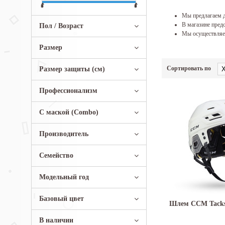
Мы предлагаем д
В магазине предс
Пол / Возраст
Мы осуществляем
Размер
Сортировать по
Размер защиты (см)
Профессионализм
С маской (Combo)
Производитель
Семейство
Модельный год
Базовый цвет
Шлем CCM Tacks 
В наличии