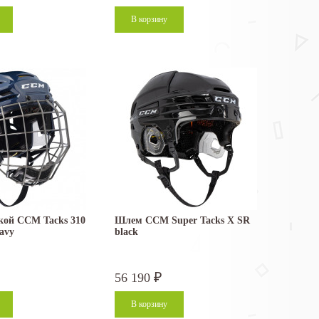
кой CCM Tacks 310
Шлем CCM Super Tacks X SR
avy
black
56 190
₽